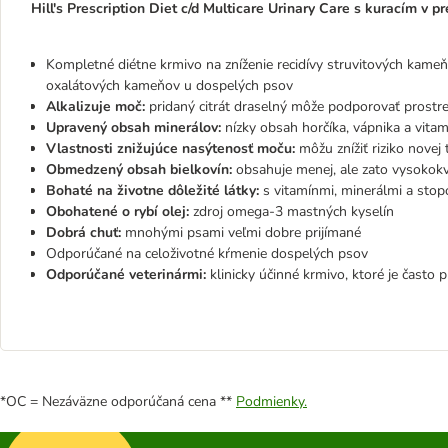
Hill's Prescription Diet c/d Multicare Urinary Care s kuracím v pr
Kompletné diétne krmivo na zníženie recidívy struvitových kameň
oxalátových kameňov u dospelých psov
Alkalizuje moč:
pridaný citrát draselný môže podporovať prostr
Upravený obsah minerálov:
nízky obsah horčíka, vápnika a vita
Vlastnosti znižujúce nasýtenosť moču:
môžu znížiť riziko novej
Obmedzený obsah bielkovín:
obsahuje menej, ale zato vysokokv
Bohaté na životne dôležité látky:
s vitamínmi, minerálmi a sto
Obohatené o rybí olej:
zdroj omega-3 mastných kyselín
Dobrá chuť:
mnohými psami veľmi dobre prijímané
Odporúčané na celoživotné kŕmenie dospelých psov
Odporúčané veterinármi:
klinicky účinné krmivo, ktoré je často 
*OC = Nezáväzne odporúčaná cena **
Podmienky.