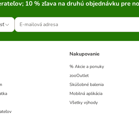
rateľov; 10 % zľava na druhú objednávku pre n
sť
Nakupovanie
% Akcie a ponuky
zooOutlet
m
Skúšobné balenia
atka
Mobilná aplikácia
Všetky výhody
ateľov