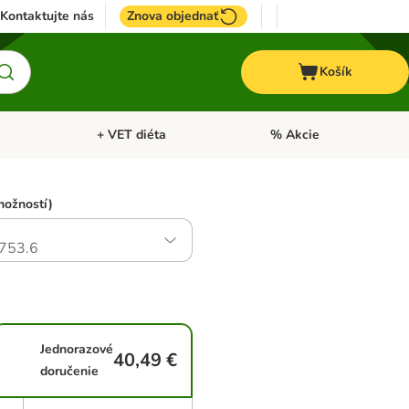
Kontaktujte nás
Znova objednať
Košík
+ VET diéta
% Akcie
Kone
Otvoriť menu: TOP značky
Otvoriť menu: + VET diéta
možností)
753.6
Jednorazové
40,49 €
doručenie