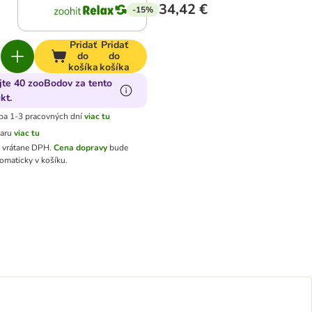
34,42 €
-15%
Pridať
Pridať
do
do
košíka
košíka
jte 40 zooBodov za tento
kt.
ba 1-3 pracovných dní
viac tu
varu
viac tu
ú vrátane DPH
.
Cena dopravy
bude
omaticky v košíku.