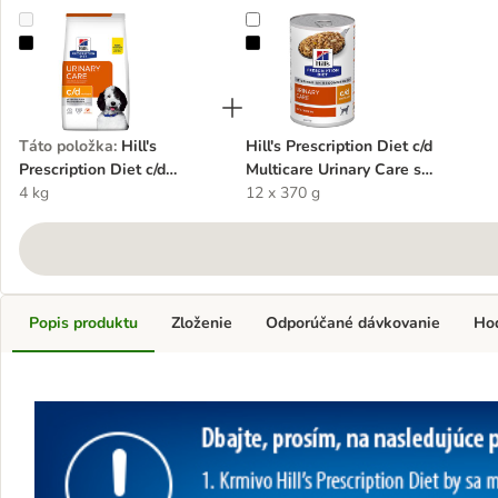
Hill's Prescription Diet c/d Multicare Urinary Care s kuracím
Hill's Prescription Diet c/d Multica
Táto položka
:
Hill's
Hill's Prescription Diet c/d
Prescription Diet c/d
Multicare Urinary Care s
Multicare Urinary Care s
4 kg
kuracím
12 x 370 g
kuracím
Popis produktu
Zloženie
Odporúčané dávkovanie
Ho