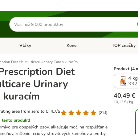
Hľadať
produkty
Vtáky
Kone
TOP značky
Otvoriť menu: Malé zvieratá
Otvoriť menu: Vtáky
Otvoriť menu: 
ription Diet c/d Multicare Urinary Care s kuracím
 Prescription Diet
Produkt (4 
4 kg
lticare Urinary
332
s kuracím
40,49 €
10,12 € / kg
 rating area from zero to 5: 4.7/5
(
214
)
 tento produkt!
rmivo pre dospelých psov, alkalizuje moč, na rozpúšťanie
ameňov, zníženie recidívy struvitových kameňov a tvorby