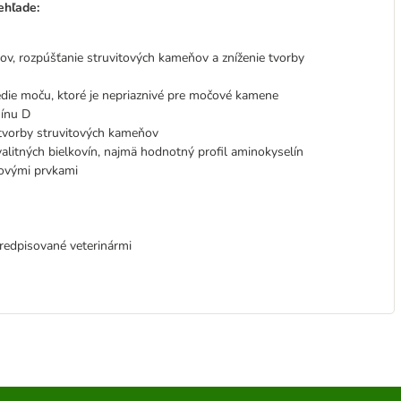
ehľade:
ov, rozpúšťanie struvitových kameňov a zníženie tvorby
edie moču, ktoré je nepriaznivé pre močové kamene
mínu D
 tvorby struvitových kameňov
alitných bielkovín, najmä hodnotný profil aminokyselín
povými prvkami
predpisované veterinármi