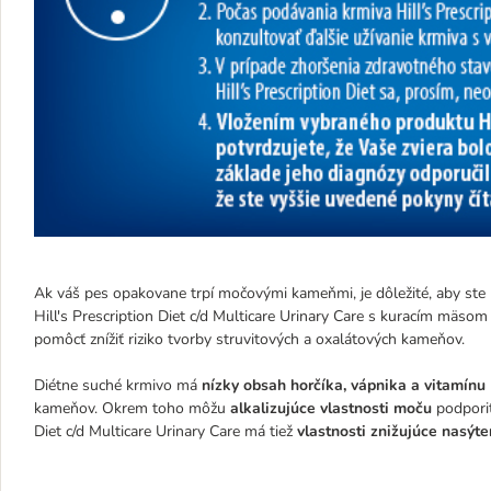
Ak váš pes opakovane trpí močovými kameňmi, je dôležité, aby st
Hill's Prescription Diet c/d Multicare Urinary Care s kuracím mäso
pomôcť znížiť riziko tvorby struvitových a oxalátových kameňov.
Diétne suché krmivo má
nízky obsah horčíka, vápnika a vitamínu 
kameňov. Okrem toho môžu
alkalizujúce vlastnosti moču
podporiť
Diet c/d Multicare Urinary Care má tiež
vlastnosti znižujúce nasýt