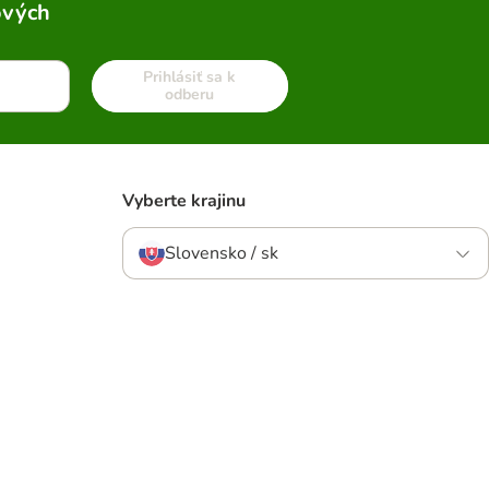
ových
Prihlásiť sa k
odberu
Vyberte krajinu
Slovensko / sk