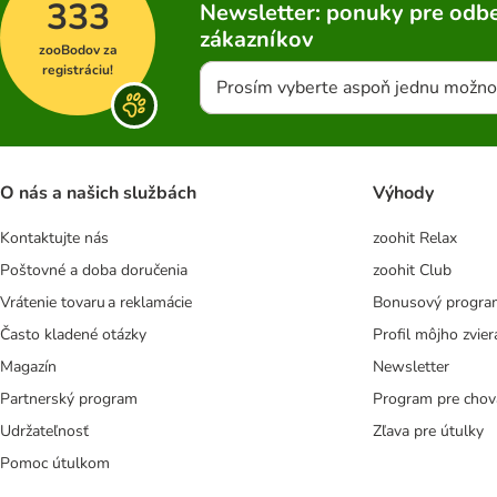
333
Newsletter: ponuky pre odbe
zákazníkov
zooBodov za
registráciu!
Prosím vyberte aspoň jednu možno
O nás a našich službách
Výhody
Kontaktujte nás
zoohit Relax
Poštovné a doba doručenia
zoohit Club
Vrátenie tovaru a reklamácie
Bonusový progra
Často kladené otázky
Profil môjho zvier
Magazín
Newsletter
Partnerský program
Program pre chov
Udržateľnosť
Zľava pre útulky
Pomoc útulkom