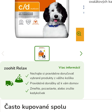
oxalátových k
zoohit Relax
Viac informácií
Nechajte si pravidelne doručovať
vybrané produkty z vášho košíka
Pravidelné donášky až k vám domov
Zmeňte, pozastavte, alebo zrušte
kedykoľvek
Často kupované spolu