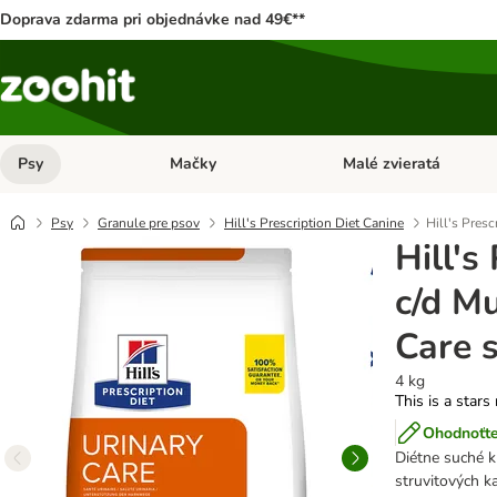
Doprava zdarma pri objednávke nad 49€**
Psy
Mačky
Malé zvieratá
Otvoriť menu: Psy
Otvoriť menu: Mačky
Psy
Granule pre psov
Hill's Prescription Diet Canine
Hill's Presc
Hill's
c/d Mu
Care 
4 kg
This is a stars
Ohodnoťte
Diétne suché k
struvitových k