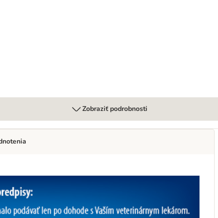
re Urinary Care s kuracím
Zobraziť podrobnosti
dnotenia