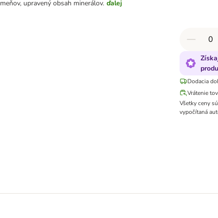
ameňov, upravený obsah minerálov.
ďalej
Získa
produ
Dodacia do
Vrátenie to
Všetky ceny s
vypočítaná aut