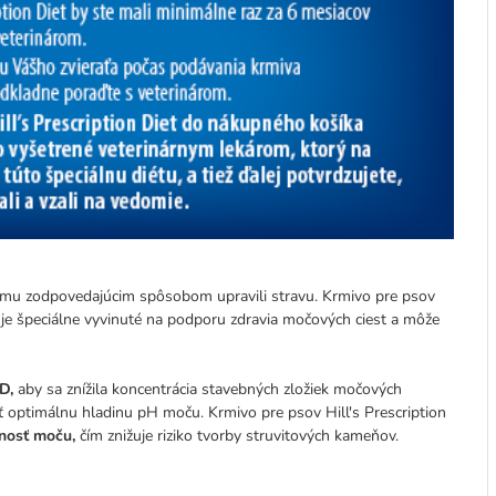
e mu zodpovedajúcim spôsobom upravili stravu. Krmivo pre psov
m je špeciálne vyvinuté na podporu zdravia močových ciest a môže
D,
aby sa znížila koncentrácia stavebných zložiek močových
 optimálnu hladinu pH moču. Krmivo pre psov Hill's Prescription
enosť moču,
čím znižuje riziko tvorby struvitových kameňov.