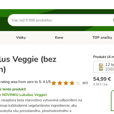
Hľadať
produkty
Vtáky
Kone
TOP značky
Otvoriť menu: Malé zvieratá
Otvoriť menu: Vtáky
Otvoriť menu: 
lus Veggie (bez
Produkt (4 
12 k
n)
206
54,99 €
 rating area from zero to 5: 4.1/5
(
67
)
4,58 € / kg
 tento produkt!
me
NOVINKU Lukullus Veggie!
 receptúra ​​bola starostlivo vytvorená odborníkmi na
inuje každodenné vegetariánske ingrediencie, aby
oskytla silu prirodzeného, ​​plnohodnotného a