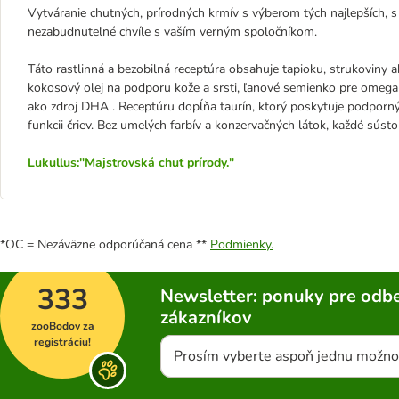
Vytváranie chutných, prírodných krmív s výberom tých najlepších, s
nezabudnuteľné chvíle s vaším verným spoločníkom.
Táto rastlinná a bezobilná receptúra ​​obsahuje tapioku, strukoviny
kokosový olej na podporu kože a srsti, ľanové semienko pre omega-3
ako zdroj DHA . Receptúru dopĺňa taurín, ktorý poskytuje podporný 
funkcii čriev. Bez umelých farbív a konzervačných látok, každé sústo
Lukullus:"Majstrovská chuť prírody."
*OC = Nezáväzne odporúčaná cena **
Podmienky.
333
Newsletter: ponuky pre odbe
zákazníkov
zooBodov za
registráciu!
Prosím vyberte aspoň jednu možno