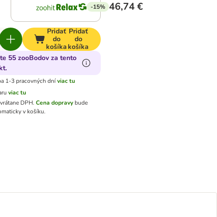
46,74 €
-15%
Pridať
Pridať
do
do
košíka
košíka
jte 55 zooBodov za tento
kt.
a 1-3 pracovných dní
viac tu
aru
viac tu
 vrátane DPH
.
Cena dopravy
bude
omaticky v košíku.