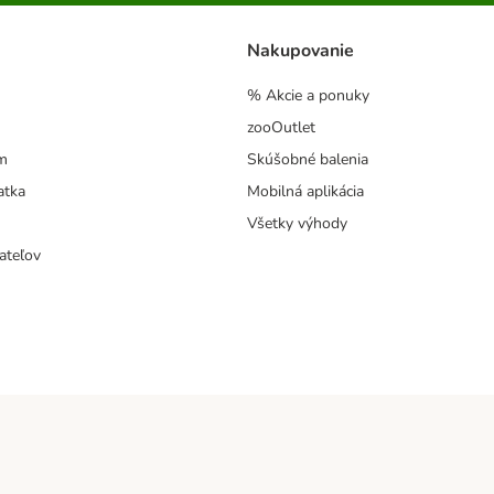
Nakupovanie
% Akcie a ponuky
zooOutlet
m
Skúšobné balenia
atka
Mobilná aplikácia
Všetky výhody
ateľov