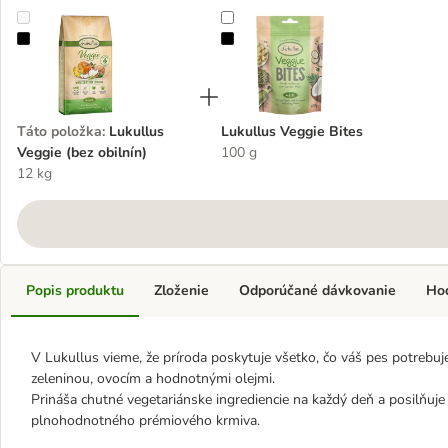
Lukullus Veggie (bez obilnín)
Lukullus Veggie Bites
Táto položka
:
Lukullus
Lukullus Veggie Bites
Veggie (bez obilnín)
100 g
12 kg
Popis produktu
Zloženie
Odporúčané dávkovanie
Ho
V Lukullus vieme, že príroda poskytuje všetko, čo váš pes potrebuj
zeleninou, ovocím a hodnotnými olejmi.
Prináša chutné vegetariánske ingrediencie na každý deň a posilňuje 
plnohodnotného prémiového krmiva.