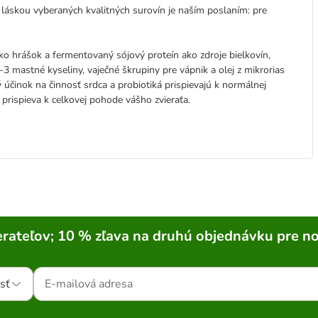
 láskou vyberaných kvalitných surovín je naším poslaním: pre
 ako hrášok a fermentovaný sójový proteín ako zdroje bielkovín,
 mastné kyseliny, vaječné škrupiny pre vápnik a olej z mikrorias
účinok na činnosť srdca a probiotiká prispievajú k normálnej
 prispieva k celkovej pohode vášho zvieraťa.
rateľov; 10 % zľava na druhú objednávku pre n
sť