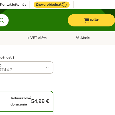
Kontaktujte nás
Znova objednať
Košík
+ VET diéta
% Akcie
Kone
Otvoriť menu: TOP značky
Otvoriť menu: + VET diéta
možností)
g
0744.2
Jednorazové
54,99 €
doručenie