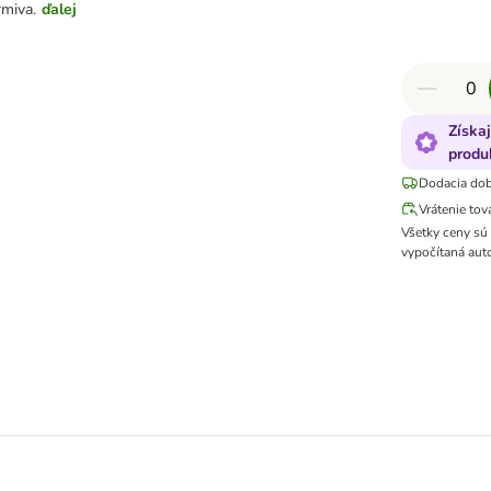
miva.
ďalej
Získa
produ
Dodacia dob
Vrátenie tov
Všetky ceny sú
vypočítaná aut