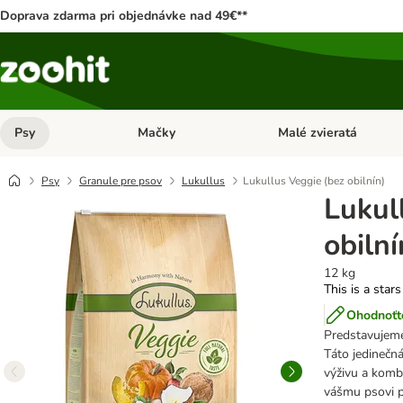
Doprava zdarma pri objednávke nad 49€**
Psy
Mačky
Malé zvieratá
Otvoriť menu: Psy
Otvoriť menu: Mačky
Psy
Granule pre psov
Lukullus
Lukullus Veggie (bez obilnín)
Lukul
obilní
12 kg
This is a stars
Ohodnoťte
Predstavuje
Táto jedinečná
výživu a komb
vášmu psovi p