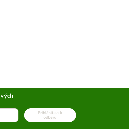
ových
Prihlásiť sa k
odberu