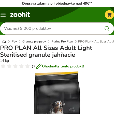
Doprava zdarma pri objednávke nad 49€**
Kategórie
Hľadať
produkty
Psy
Granule pre psov
Purina Pro Plan
PRO PLAN All Sizes Adult 
PRO PLAN All Sizes Adult Light
Sterilised granule jahňacie
14 kg
Ohodnoťte tento produkt!
(
0
)