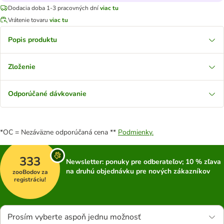
Dodacia doba 1-3 pracovných dní
viac tu
Vrátenie tovaru
viac tu
Popis produktu
Zloženie
Odporúčané dávkovanie
*OC = Nezáväzne odporúčaná cena **
Podmienky.
333
Newsletter: ponuky pre odberateľov; 10 % zľava
na druhú objednávku pre nových zákazníkov
zooBodov za
registráciu!
Prosím vyberte aspoň jednu možnosť