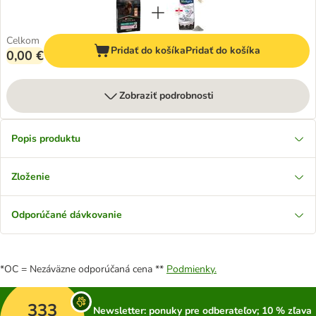
Celkom
Pridať do košíka
Pridať do košíka
0,00 €
Zobraziť podrobnosti
Popis produktu
Zloženie
Odporúčané dávkovanie
*OC = Nezáväzne odporúčaná cena **
Podmienky.
333
Newsletter: ponuky pre odberateľov; 10 % zľava