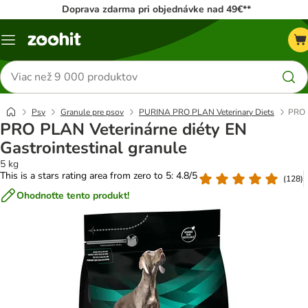
Doprava zdarma pri objednávke nad 49€**
Kategórie
Hľadať
produkty
Psy
Granule pre psov
PURINA PRO PLAN Veterinary Diets
PRO P
PRO PLAN Veterinárne diéty EN
Gastrointestinal granule
5 kg
This is a stars rating area from zero to 5: 4.8/5
(
128
)
Ohodnoťte tento produkt!