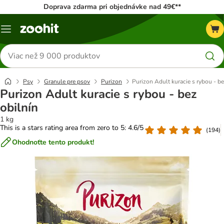
Doprava zdarma pri objednávke nad 49€**
Kategórie
Hľadať
produkty
Psy
Granule pre psov
Purizon
Purizon Adult kuracie s rybou - be
Purizon Adult kuracie s rybou - bez
obilnín
1 kg
This is a stars rating area from zero to 5: 4.6/5
(
194
)
Ohodnoťte tento produkt!