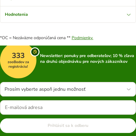
Hodnotenia
*OC = Nezáväzne odporúčaná cena **
Podmienky.
333
Newsletter: ponuky pre odberateľov; 10 % zľava
na druhú objednávku pre nových zákazníkov
zooBodov za
registráciu!
Prosím vyberte aspoň jednu možnosť
Prihlásiť sa k odberu