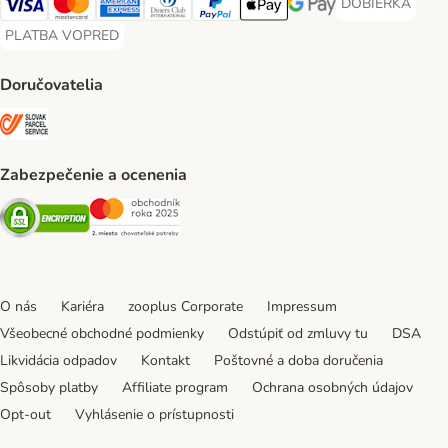
DOBIERKA
DOBIERKA Paym
Visa Payment Method
Mastercard Payment Method
American Express Payment Method
Diners Club Payment Method
PayPal Payment Method
Apple Pay Payment Method
Google Pay Payment Me
PLATBA VOPRED
PLATBA VOPRED Payment Method
Doručovatelia
SLOVAK PARCEL SERVICE Shipping Method
Zabezpečenie a ocenenia
Security
Security
O nás
Kariéra
zooplus Corporate
Impressum
Všeobecné obchodné podmienky
Odstúpiť od zmluvy tu
DSA
Likvidácia odpadov
Kontakt
Poštovné a doba doručenia
Spôsoby platby
Affiliate program
Ochrana osobných údajov
Opt-out
Vyhlásenie o prístupnosti