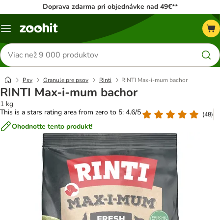
Doprava zdarma pri objednávke nad 49€**
Kategórie
Hľadať
produkty
Psy
Granule pre psov
Rinti
RINTI Max-i-mum bachor
RINTI Max-i-mum bachor
1 kg
This is a stars rating area from zero to 5: 4.6/5
(
48
)
Ohodnoťte tento produkt!