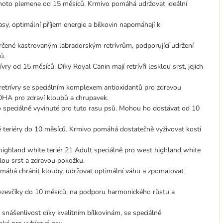
ohoto plemene od 15 měsíců. Krmivo pomáhá udržovat ideální
asy, optimální příjem energie a bílkovin napomáhají k
určené kastrovaným labradorským retrívrům, podporující udržení
ů.
vry od 15 měsíců. Díky Royal Canin mají retrívři lesklou srst, jejich
 retrívry se speciálním komplexem antioxidantů pro zdravou
DHA pro zdraví kloubů a chrupavek.
vo speciálně vyvinuté pro tuto rasu psů. Mohou ho dostávat od 10
é teriéry do 10 měsíců. Krmivo pomáhá dostatečně vyživovat kosti
ghland white teriér 21 Adult speciálně pro west highland white
lou srst a zdravou pokožku.
omáhá chránit klouby, udržovat optimální váhu a zpomalovat
jezevčíky do 10 měsíců, na podporu harmonického růstu a
snášenlivost díky kvalitním bílkovinám, se speciálně