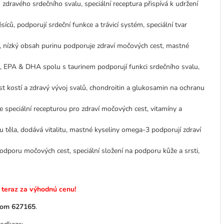
ravého srdečního svalu, speciální receptura přispívá k udržení
ců, podporují srdeční funkce a trávicí systém, speciální tvar
, nízký obsah purinu podporuje zdraví močových cest, mastné
ů, EPA & DHA spolu s taurinem podporují funkci srdečního svalu,
st kostí a zdravý vývoj svalů, chondroitin a glukosamin na ochranu
se speciální recepturou pro zdraví močových cest, vitamíny a
u těla, dodává vitalitu, mastné kyseliny omega-3 podporují zdraví
odporu močových cest, speciální složení na podporu kůže a srsti,
teraz za výhodnú cenu!
slom 627165
.