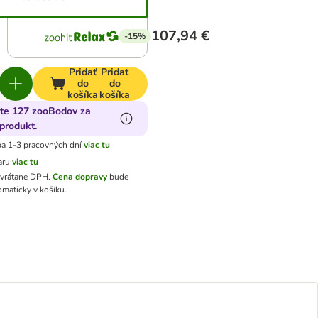
107,94 €
-15%
Pridať
Pridať
do
do
košíka
košíka
jte 127 zooBodov za
produkt.
a 1-3 pracovných dní
viac tu
aru
viac tu
 vrátane DPH
.
Cena dopravy
bude
omaticky v košíku.