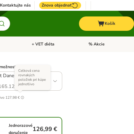
Kontaktujte nás
Znova objednať
Košík
+ VET diéta
% Akcie
Kone
Otvoriť menu: TOP značky
Otvoriť menu: + VET diéta
 možností)
Celková cena
t Dane Adult (2 x 12 kg
rovnakých
položiek pri kúpe
jednotlivo
165.121
ivo
127,98 €
Jednorazové
126,99 €
doručenie