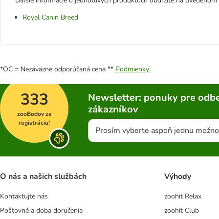
Ďalšie informácie o jednotlivých produktoch obdržíte na uvedenom
Royal Canin Breed
*OC = Nezáväzne odporúčaná cena **
Podmienky.
333
Newsletter: ponuky pre odbe
zákazníkov
zooBodov za
registráciu!
Prosím vyberte aspoň jednu možno
O nás a našich službách
Výhody
Kontaktujte nás
zoohit Relax
Poštovné a doba doručenia
zoohit Club