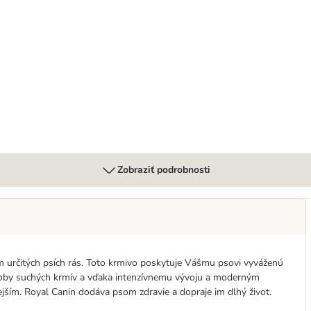
ho mäsa
Zobraziť podrobnosti
 určitých psích rás. Toto krmivo poskytuje Vášmu psovi vyváženú
výroby suchých krmív a vďaka intenzívnemu vývoju a moderným
jším. Royal Canin dodáva psom zdravie a dopraje im dlhý život.