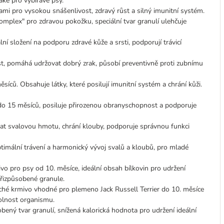
ké pro vybíravé psy.
mi pro vysokou snášenlivost, zdravý růst a silný imunitní systém.
mplex" pro zdravou pokožku, speciální tvar granulí ulehčuje
ní složení na podporu zdravé kůže a srsti, podporují trávicí
st, pomáhá udržovat dobrý zrak, působí preventivně proti zubnímu
ců. Obsahuje látky, které posilují imunitní systém a chrání kůži.
o 15 měsíců, posiluje přirozenou obranyschopnost a podporuje
t svalovou hmotu, chrání klouby, podporuje správnou funkci
ptimální trávení a harmonický vývoj svalů a kloubů, pro mladé
vo pro psy od 10. měsíce, ideální obsah bílkovin pro udržení
přizpůsobené granule.
uché krmivo vhodné pro plemeno Jack Russell Terrier do 10. měsíce
dolnost organismu.
bený tvar granulí, snížená kalorická hodnota pro udržení ideální