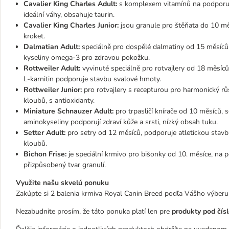
Cavalier King Charles Adult:
s komplexem vitamínů na podporu zd
ideální váhy, obsahuje taurin.
Cavalier King Charles Junior:
jsou granule pro štěňata do 10 měsí
kroket.
Dalmatian Adult:
speciálně pro dospělé dalmatiny od 15 měsíců
kyseliny omega-3 pro zdravou pokožku.
Rottweiler Adult:
vyvinuté speciálně pro rotvajlery od 18 měsíc
L-karnitin podporuje stavbu svalové hmoty.
Rottweiler Junior:
pro rotvajlery s recepturou pro harmonický rů
kloubů, s antioxidanty.
Miniature Schnauzer Adult:
pro trpasličí knírače od 10 měsíců, 
aminokyseliny podporují zdraví kůže a srsti, nízký obsah tuku.
Setter Adult:
pro setry od 12 měsíců, podporuje atletickou stavb
kloubů.
Bichon Frise:
je speciální krmivo pro bišonky od 10. měsíce, na p
přizpůsobený tvar granulí.
Využite našu skvelú ponuku
Zakúpte si 2 balenia krmiva Royal Canin Breed podľa Vášho výberu
Nezabudnite prosím, že táto ponuka platí len pre
produkty pod čí