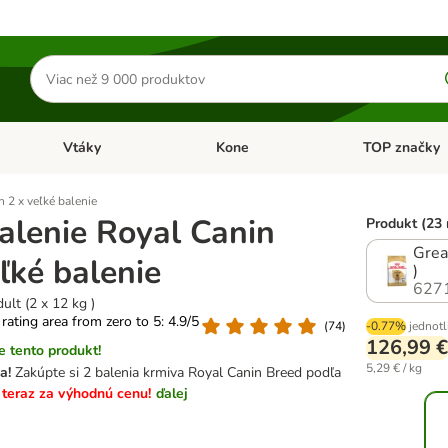
Hľadať
produkty
Vtáky
Kone
TOP značky
Otvoriť menu: Malé zvieratá
Otvoriť menu: Vtáky
Otvoriť menu: 
 2 x veľké balenie
alenie Royal Canin
Produkt (23
Grea
ľké balenie
)
627
ult (2 x 12 kg )
 rating area from zero to 5: 4.9/5
(
74
)
-0.77%
jednotl
126,99 €
 tento produkt!
5,29 € / kg
a!
Zakúpte si 2 balenia krmiva Royal Canin Breed podľa
teraz za výhodnú cenu!
ďalej