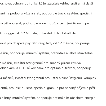
ilovat ochrannou funkci kůže, zlepšuje vzhled srsti a má další
ení na podporu kůže a srsti, podporuje trávicí systém, speciální
ro pěknou srst, podporuje zdraví zubů, s cennými živinami pro
lldoggen ab 12 Monate, unterstützt den Erhalt der
inut pro dospělé psy této rasy, tedy od 12 měsíců, podporuje
.
ešíců, podporuje imunitní systém, prebiotika a lehce stravitelné
měsíců, zvláštní tvar granulí pro snadný příjem krmiva.
biotikami a L.I.P.-bílkovinami pro optimální trávení, podporuje
 měsíců, zvláštní tvar granulí pro ústní a zubní hygienu, komplex
tů, pro lesklou srst, speciální granule pro snadný příjem a péči
 silnný imunitní systém, podporuje optimálním obsahem energie