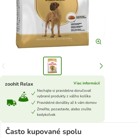
zoohit Relax
Viac informácií
Nechajte si pravidelne doručovať
vybrané produkty z vášho košíka
Pravidelné donášky až k vám domov
Zmeňte, pozastavte, alebo zrušte
kedykoľvek
Často kupované spolu