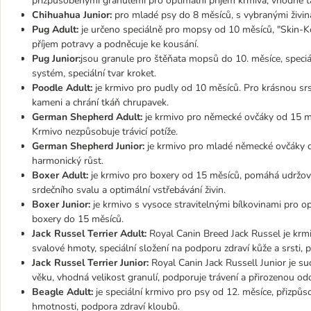
přizpůsobenými granulemi pro optimální příjem krmiva, vhodné ta
Chihuahua Junior:
pro mladé psy do 8 měsíců, s vybranými živina
Pug Adult:
je určeno speciálně pro mopsy od 10 měsíců, "Skin-Ko
příjem potravy a podněcuje ke kousání.
Pug Junior:
jsou granule pro štěňata mopsů do 10. měsíce, speciál
systém, speciální tvar kroket.
Poodle Adult:
je krmivo pro pudly od 10 měsíců. Pro krásnou sr
kameni a chrání tkáň chrupavek.
German Shepherd Adult:
je krmivo pro německé ovčáky od 15 měsí
Krmivo nezpůsobuje trávicí potíže.
German Shepherd Junior:
je krmivo pro mladé německé ovčáky d
harmonický růst.
Boxer Adult:
je krmivo pro boxery od 15 měsíců, pomáhá udržova
srdečního svalu a optimální vstřebávání živin.
Boxer Junior:
je krmivo s vysoce stravitelnými bílkovinami pro o
boxery do 15 měsíců.
Jack Russel Terrier Adult:
Royal Canin Breed Jack Russel je krmi
svalové hmoty, speciální složení na podporu zdraví kůže a srsti, 
Jack Russel Terrier Junior:
Royal Canin Jack Russell Junior je s
věku, vhodná velikost granulí, podporuje trávení a přirozenou o
Beagle Adult:
je speciální krmivo pro psy od 12. měsíce, přizpůso
hmotnosti, podpora zdraví kloubů.