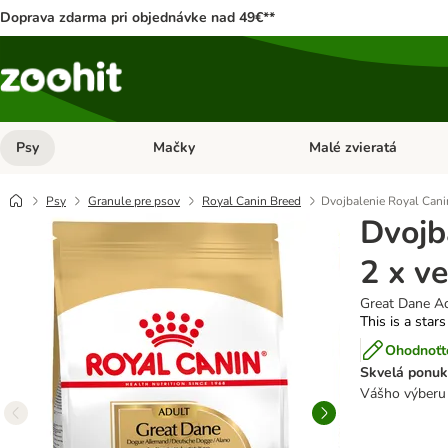
Doprava zdarma pri objednávke nad 49€**
Psy
Mačky
Malé zvieratá
Otvoriť menu: Psy
Otvoriť menu: Mačky
Psy
Granule pre psov
Royal Canin Breed
Dvojbalenie Royal Canin
Dvojb
2 x ve
Great Dane Ad
This is a stars
Ohodnoťte
Skvelá ponuk
Vášho výberu