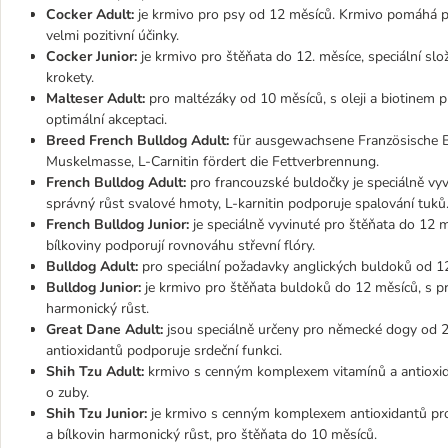
Cocker Adult:
je krmivo pro psy od 12 měsíců. Krmivo pomáhá pos
velmi pozitivní účinky.
Cocker Junior:
je krmivo pro štěňata do 12. měsíce, speciální slož
krokety.
Malteser Adult:
pro maltézáky od 10 měsíců, s oleji a biotinem p
optimální akceptaci.
Breed French Bulldog Adult:
für ausgewachsene Französische Bu
Muskelmasse, L-Carnitin fördert die Fettverbrennung.
French Bulldog Adult:
pro francouzské buldočky je speciálně vyv
správný růst svalové hmoty, L-karnitin podporuje spalování tuků
French Bulldog Junior:
je speciálně vyvinuté pro štěňata do 12 m
bílkoviny podporují rovnováhu střevní flóry.
Bulldog Adult:
pro speciální požadavky anglických buldoků od 12 
Bulldog Junior:
je krmivo pro štěňata buldoků do 12 měsíců, s pro
harmonický růst.
Great Dane Adult:
jsou speciálně určeny pro německé dogy od 24
antioxidantů podporuje srdeční funkci.
Shih Tzu Adult:
krmivo s cenným komplexem vitamínů a antioxidan
o zuby.
Shih Tzu Junior:
je krmivo s cenným komplexem antioxidantů pro
a bílkovin harmonický růst, pro štěňata do 10 měsíců.