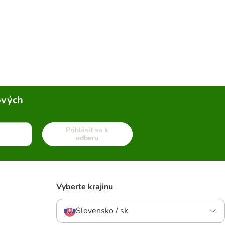
ových
Prihlásiť sa k
odberu
Vyberte krajinu
Slovensko / sk