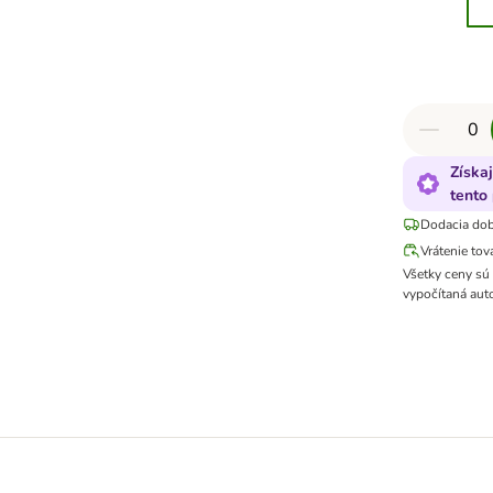
Získa
tento 
Dodacia dob
Vrátenie tov
Všetky ceny sú
vypočítaná aut