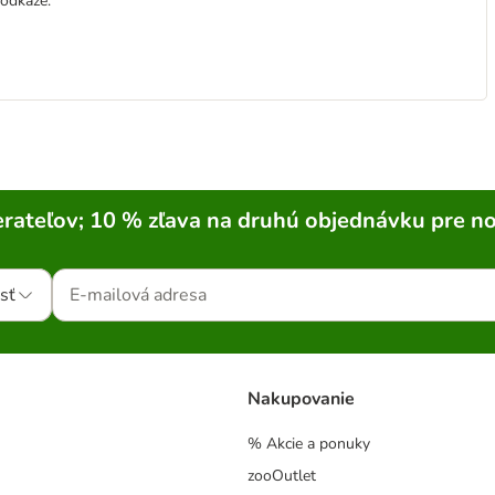
 odkaze:
rateľov; 10 % zľava na druhú objednávku pre n
sť
Nakupovanie
% Akcie a ponuky
zooOutlet