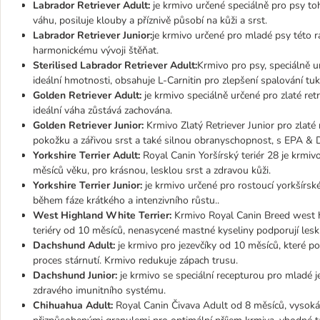
Labrador Retriever Adult:
je krmivo určené speciálně pro psy t
váhu, posiluje klouby a příznivě působí na kůži a srst.
Labrador Retriever Junior:
je krmivo určené pro mladé psy této r
harmonickému vývoji štěňat.
Sterilised Labrador Retriever Adult:
Krmivo pro psy, speciálně 
ideální hmotnosti, obsahuje L-Carnitin pro zlepšení spalování tuk
Golden Retriever Adult:
je krmivo speciálně určené pro zlaté retrí
ideální váha zůstává zachována.
Golden Retriever Junior:
Krmivo Zlatý Retriever Junior pro zlaté
pokožku a zářivou srst a také silnou obranyschopnost, s EPA & 
Yorkshire Terrier Adult:
Royal Canin Yoršírský teriér 28 je krmi
měsíců věku, pro krásnou, lesklou srst a zdravou kůži.
Yorkshire Terrier Junior:
je krmivo určené pro rostoucí yorkšírsk
během fáze krátkého a intenzivního růstu..
West Highland White Terrier:
Krmivo Royal Canin Breed west hi
teriéry od 10 měsíců, nenasycené mastné kyseliny podporují lesk
Dachshund Adult:
je krmivo pro jezevčíky od 10 měsíců, které p
proces stárnutí. Krmivo redukuje zápach trusu.
Dachshund Junior:
je krmivo se speciální recepturou pro mladé 
zdravého imunitního systému.
Chihuahua Adult:
Royal Canin Čivava Adult od 8 měsíců, vysoká 