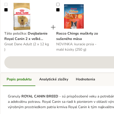
Dvojbalenie Royal Canin 2 x veľké balenie
Rocco Chings maškrty zo sušené
Táto položka
:
Dvojbalenie
Rocco Chings maškrty zo
Royal Canin 2 x veľké
sušeného mäsa
balenie
Great Dane Adult (2 x 12 kg
NOVINKA: kuracie prsia -
)
malé kúsky (250 g)
Popis produktu
Analytické zložky
Hodnotenia
Granuly
ROYAL CANIN BREED
- sú prispôsobené veku a potrebám
a adekvátnu potravu. Royal Canin sa riadi k pionierom v oblasti 
výrobným prostriedkom patria krmiva Royal Canin k tým najkvalitne