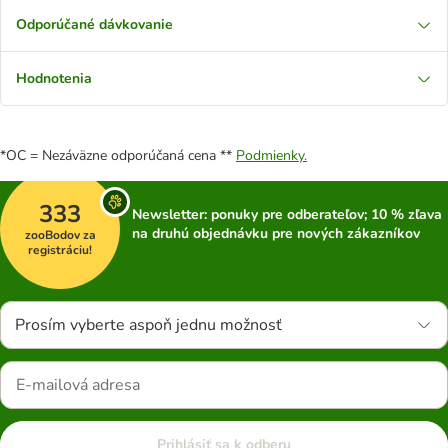
Odporúčané dávkovanie
Hodnotenia
*OC = Nezáväzne odporúčaná cena **
Podmienky.
333
Newsletter: ponuky pre odberateľov; 10 % zľava
na druhú objednávku pre nových zákazníkov
zooBodov za
registráciu!
Prosím vyberte aspoň jednu možnosť
Prihlásiť sa k odberu