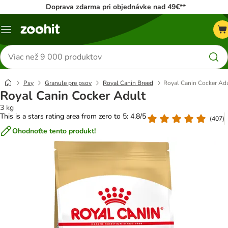
Doprava zdarma pri objednávke nad 49€**
Kategórie
Hľadať
produkty
Psy
Granule pre psov
Royal Canin Breed
Royal Canin Cocker Ad
Royal Canin Cocker Adult
3 kg
This is a stars rating area from zero to 5: 4.8/5
(
407
)
Ohodnoťte tento produkt!