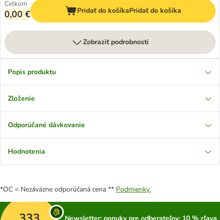
Celkom
Pridať do košíka
Pridať do košíka
0,00 €
Zobraziť podrobnosti
Popis produktu
Zloženie
Odporúčané dávkovanie
Hodnotenia
*OC = Nezáväzne odporúčaná cena **
Podmienky.
333
Newsletter: ponuky pre odberateľov; 10 % zľava