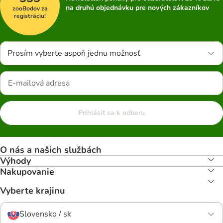
na druhú objednávku pre nových zákazníkov
zooBodov za
registráciu!
Prosím vyberte aspoň jednu možnosť
Prihlásiť sa k odberu
O nás a našich službách
Výhody
Nakupovanie
Vyberte krajinu
Slovensko / sk