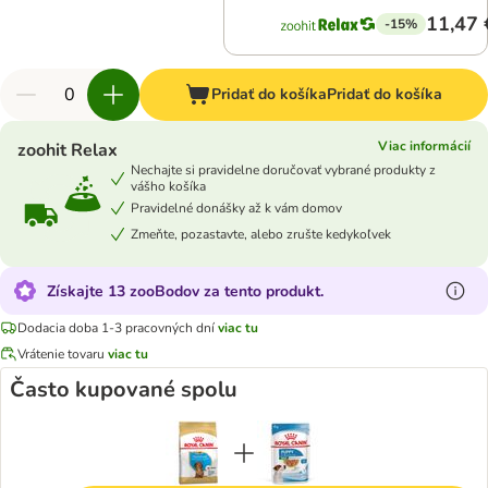
11,47 
-15%
Pridať do košíka
Pridať do košíka
Viac informácií
zoohit Relax
Nechajte si pravidelne doručovať vybrané produkty z
vášho košíka
Pravidelné donášky až k vám domov
Zmeňte, pozastavte, alebo zrušte kedykoľvek
Získajte 13 zooBodov za tento produkt.
Dodacia doba 1-3 pracovných dní
viac tu
Vrátenie tovaru
viac tu
Často kupované spolu