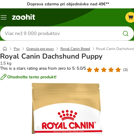
Doprava zdarma pri objednávke nad 49€**
Kategórie
Hľadať
produkty
Psy
Granule pre psov
Royal Canin Breed
Royal Canin Dachshun
Royal Canin Dachshund Puppy
1,5 kg
This is a stars rating area from zero to 5: 5.0/5
(
2
)
Ohodnoťte tento produkt!