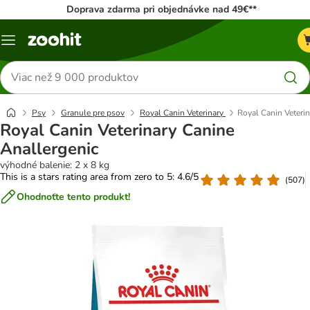
Doprava zdarma pri objednávke nad 49€**
Kategórie
Hľadať
produkty
Psy
Granule pre psov
Royal Canin Veterinary
Royal Canin Veteri
Royal Canin Veterinary Canine
Anallergenic
výhodné balenie: 2 x 8 kg
This is a stars rating area from zero to 5: 4.6/5
(
507
)
Ohodnoťte tento produkt!