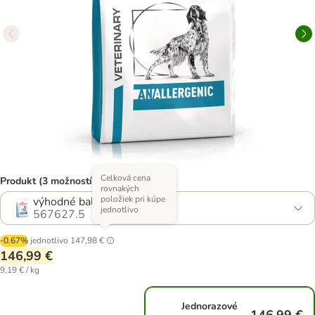
Celková cena
Produkt (3 možností)
rovnakých
položiek pri kúpe
výhodné balenie: 2 x 8 kg
jednotlivo
567627.5
-0.67%
jednotlivo
147,98 €
146,99 €
9,19 € / kg
Jednorazové