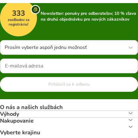
333
Newsletter: ponuky pre odberateľov; 10 % zľava
na druhú objednávku pre nových zákazníkov
zooBodov za
registráciu!
Prosím vyberte aspoň jednu možnosť
Prihlásiť sa k odberu
O nás a našich službách
Výhody
Nakupovanie
Vyberte krajinu