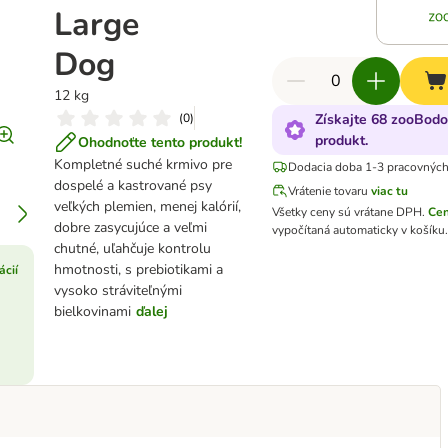
Large
Dog
12 kg
(
0
)
Získajte 68 zooBodo
produkt.
Ohodnoťte tento produkt!
Kompletné suché krmivo pre
Dodacia doba 1-3 pracovných
dospelé a kastrované psy
Vrátenie tovaru
viac tu
veľkých plemien, menej kalórií,
Všetky ceny sú vrátane DPH
.
Cen
dobre zasycujúce a veľmi
vypočítaná automaticky v košíku.
chutné, uľahčuje kontrolu
hmotnosti, s prebiotikami a
ácií
vysoko stráviteľnými
bielkovinami
ďalej