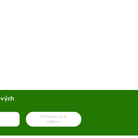
ových
Prihlásiť sa k
odberu