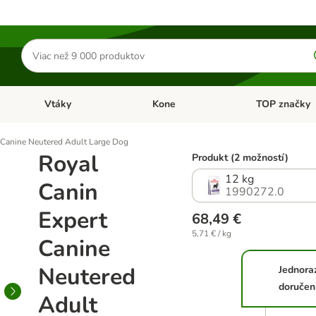
Hľadať
produkty
Vtáky
Kone
TOP značky
Otvoriť menu: Malé zvieratá
Otvoriť menu: Vtáky
Otvoriť menu: 
 Canine Neutered Adult Large Dog
Royal
Produkt (2 možností)
12 kg
Canin
1990272.0
Expert
68,49 €
5,71 € / kg
Canine
Neutered
Jednora
doručen
Adult