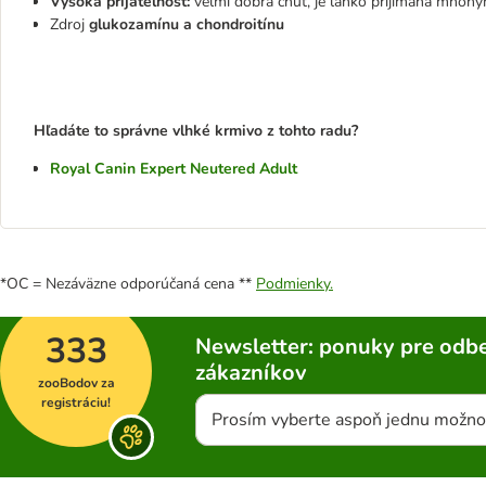
Vysoká prijateľnosť:
veľmi dobrá chuť, je ľahko prijímaná mnoh
Zdroj
glukozamínu a chondroitínu
Hľadáte to správne vlhké krmivo z tohto radu?
Royal Canin Expert Neutered Adult
*OC = Nezáväzne odporúčaná cena **
Podmienky.
333
Newsletter: ponuky pre odbe
zákazníkov
zooBodov za
registráciu!
Prosím vyberte aspoň jednu možno