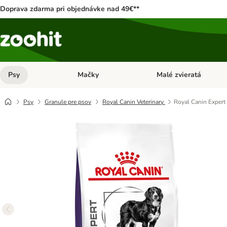
Doprava zdarma pri objednávke nad 49€**
Psy
Mačky
Malé zvieratá
Otvoriť menu: Psy
Otvoriť menu: Mačky
Psy
Granule pre psov
Royal Canin Veterinary
Royal Canin Expert