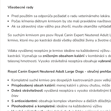
Všeobecné rady
Pred použitím sa odporúča požiadať o radu veterinárneho lekára.
Počas kŕmenia diétnym krmivom by ste mali pravidelne navštevov
Ak sa zdravotný stav vášho psa zhorší, musíte okamžite vyhľada
So suchým krmivom pre psov Royal Canin Expert Neutered Adult L
krmivo, ktoré mu po kastrácii dodá všetky dôležité živiny a životne
Vďaka vyváženej receptúre je krmivo ideálne na každodennú výživu 
kastrácii. Vyznačuje sa
zníženým obsahom kalórií
v kombinácii s do
telesnej hmotnosti. Vysoko stráviteľná receptúra obsahuje
vybrané
Royal Canin Expert Neutered Adult Large Dogs - stručný prehľa
Kompletné suché krmivo pre dospelých kastrovaných psov veľký
Prispôsobený obsah kalórií:
menej kalórií s plnou chuťou, môže
Dobrá stráviteľnosť:
vyvážená receptúra s vysoko stráviteľnými b
čriev
S antioxidantmi:
obsahuje komplex vitamínov a ďalších dôležitý
Plnohodnotné a kompletné:
ideálne na každodennú výživu