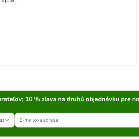
ými psami
rateľov; 10 % zľava na druhú objednávku pre n
sť