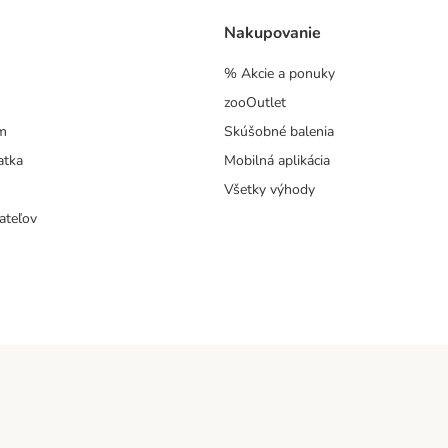
Nakupovanie
% Akcie a ponuky
zooOutlet
m
Skúšobné balenia
atka
Mobilná aplikácia
Všetky výhody
ateľov