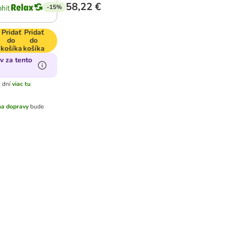
58,22 €
-15%
Pridať
Pridať
do
do
košíka
košíka
v za tento
 dní
viac tu
a dopravy
bude