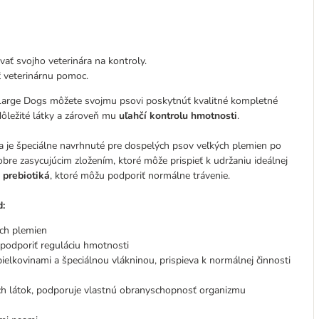
ať svojho veterinára na kontroly.
ť veterinárnu pomoc.
arge Dogs môžete svojmu psovi poskytnúť kvalitné kompletné
 dôležité látky a zároveň mu
uľahčí kontrolu hmotnosti
.
a je špeciálne navrhnuté pre dospelých psov veľkých plemien po
bre zasycujúcim zložením, ktoré môže prispieť k udržaniu ideálnej
 prebiotiká
, ktoré môžu podporiť normálne trávenie.
d:
ch plemien
 podporiť reguláciu hmotnosti
ielkovinami a špeciálnou vlákninou, prispieva k normálnej činnosti
ch látok, podporuje vlastnú obranyschopnosť organizmu