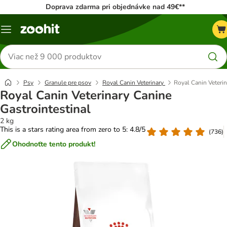
Doprava zdarma pri objednávke nad 49€**
Kategórie
Hľadať
produkty
Psy
Granule pre psov
Royal Canin Veterinary
Royal Canin Veterin
Royal Canin Veterinary Canine
Gastrointestinal
2 kg
This is a stars rating area from zero to 5: 4.8/5
(
736
)
Ohodnoťte tento produkt!