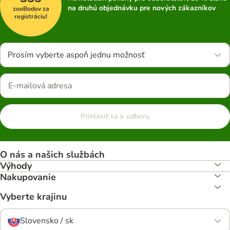
na druhú objednávku pre nových zákazníkov
zooBodov za
registráciu!
Prosím vyberte aspoň jednu možnosť
Prihlásiť sa k odberu
O nás a našich službách
Výhody
Nakupovanie
Vyberte krajinu
Slovensko / sk