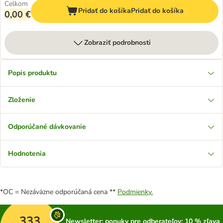
Celkom
Pridať do košíka
Pridať do košíka
0,00 €
Zobraziť podrobnosti
Popis produktu
Zloženie
Odporúčané dávkovanie
Hodnotenia
*OC = Nezáväzne odporúčaná cena **
Podmienky.
333
Newsletter: ponuky pre odberateľov; 10 % zľava