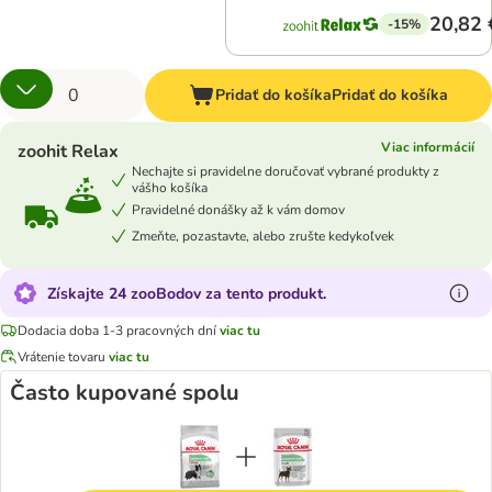
20,82 
-15%
Pridať do košíka
Pridať do košíka
Viac informácií
zoohit Relax
Nechajte si pravidelne doručovať vybrané produkty z
vášho košíka
Pravidelné donášky až k vám domov
Zmeňte, pozastavte, alebo zrušte kedykoľvek
Získajte 24 zooBodov za tento produkt.
Dodacia doba 1-3 pracovných dní
viac tu
Vrátenie tovaru
viac tu
Často kupované spolu