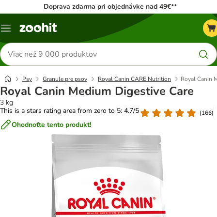
Doprava zdarma pri objednávke nad 49€**
Kategórie
Hľadať
produkty
Psy
Granule pre psov
Royal Canin CARE Nutrition
Royal Canin 
Royal Canin Medium Digestive Care
3 kg
This is a stars rating area from zero to 5: 4.7/5
(
166
)
Ohodnoťte tento produkt!