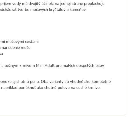
príjem vody má dvojitý účinok: na jednej strane preplachuje
edchádzať tvorbe močových kryštálov a kameňov.
vými močovými cestami
a nariedenie moču
sa
í s bežným krmivom Mini Adult pre malých dospelých psov
 ponuke aj chutnú penu. Oba varianty sú vhodné ako kompletné
 napríklad ponúknuť ako chutnú polevu na suché krmivo.