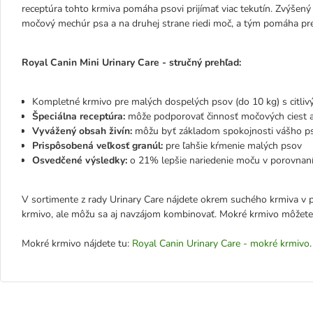
receptúra tohto krmiva pomáha psovi prijímať viac tekutín. Zvýšený 
močový mechúr psa a na druhej strane riedi moč, a tým pomáha pr
Royal Canin Mini Urinary Care - stručný prehľad:
Kompletné krmivo pre malých dospelých psov (do 10 kg) s citli
Špeciálna receptúra:
môže podporovať činnosť močových ciest 
Vyvážený obsah živín:
môžu byť základom spokojnosti vášho p
Prispôsobená veľkosť granúl:
pre ľahšie kŕmenie malých psov
Osvedčené výsledky:
o 21% lepšie nariedenie moču v porovnan
V sortimente z rady Urinary Care nájdete okrem suchého krmiva v
krmivo, ale môžu sa aj navzájom kombinovať. Mokré krmivo môžete
Mokré krmivo nájdete tu:
Royal Canin Urinary Care - mokré krmivo
.