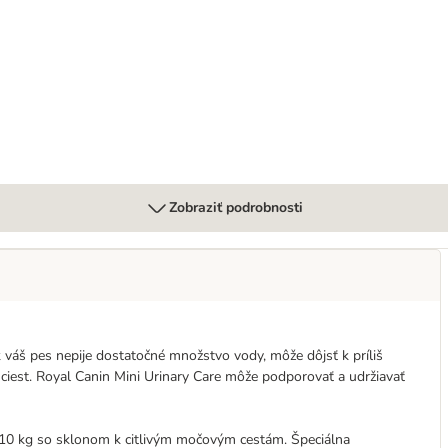
e
Zobraziť podrobnosti
áš pes nepije dostatočné množstvo vody, môže dôjsť k príliš
iest. Royal Canin Mini Urinary Care môže podporovať a udržiavať
 10 kg so sklonom k citlivým močovým cestám. Špeciálna