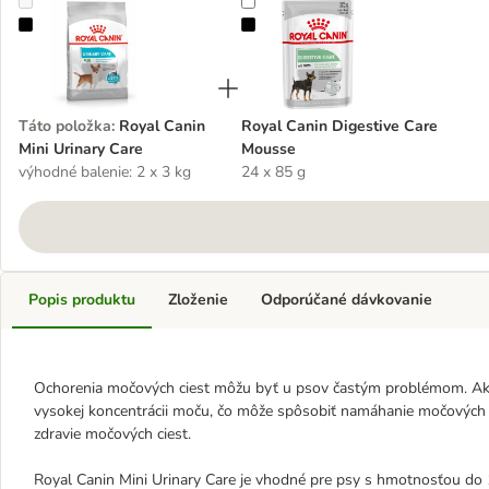
Royal Canin Mini Urinary Care
Royal Canin Digestive Care Mouss
Táto položka
:
Royal Canin
Royal Canin Digestive Care
Mini Urinary Care
Mousse
výhodné balenie: 2 x 3 kg
24 x 85 g
Popis produktu
Zloženie
Odporúčané dávkovanie
Ochorenia močových ciest môžu byť u psov častým problémom. Ak v
vysokej koncentrácii moču, čo môže spôsobiť namáhanie močových c
zdravie močových ciest.
Royal Canin Mini Urinary Care je vhodné pre psy s hmotnosťou do