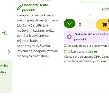
Ohodnoťte tento
produkt!
Kompletné suché krmivo
pre dospelých malých psov
(do 10 kg) s citlivými
močovými cestami, môže
Získajte 47 zooBodov 
pomôcť k zvýšenému
produkt.
príjmu tekutín, s
hodnotnými výživnými
Dodacia doba 1-3 pracovných d
látkami na podporu zdravia
Vrátenie tovaru
viac tu
močových ciest
ďalej
Všetky ceny sú vrátane DPH
.
Cena
vypočítaná automaticky v košíku.
rmácií
ošíka