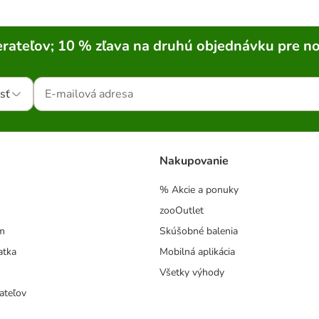
rateľov; 10 % zľava na druhú objednávku pre n
sť
Nakupovanie
% Akcie a ponuky
zooOutlet
m
Skúšobné balenia
atka
Mobilná aplikácia
Všetky výhody
ateľov