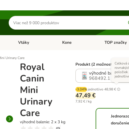
Hľadať
produkty
Vtáky
Kone
TOP značky
Otvoriť menu: Malé zvieratá
Otvoriť menu: Vtáky
Otvoriť menu: 
ini Urinary Care
Royal
Celková 
Produkt (2 možností)
rovnakýc
položiek 
výhodné balenie: 2 
Canin
jednotliv
968492.1
Mini
-3.04%
jednotlivo
48,98 €
47,49 €
Urinary
7,92 € / kg
Care
Jednoraz
výhodné balenie: 2 x 3 kg
doručeni
(
0
)