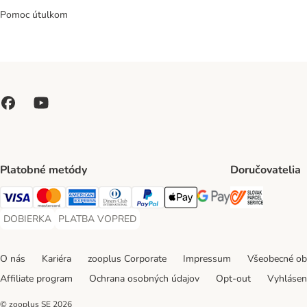
Pomoc útulkom
Platobné metódy
Doručovatelia
SLOVAK P
Visa Payment Method
Mastercard Payment Method
American Express Payment Method
Diners Club Payment Method
PayPal Payment Method
Apple Pay Payment Method
Google Pay Payment Me
DOBIERKA
PLATBA VOPRED
DOBIERKA Payment Method
PLATBA VOPRED Payment Method
O nás
Kariéra
zooplus Corporate
Impressum
Všeobecné o
Affiliate program
Ochrana osobných údajov
Opt-out
Vyhláseni
© zooplus SE
2026