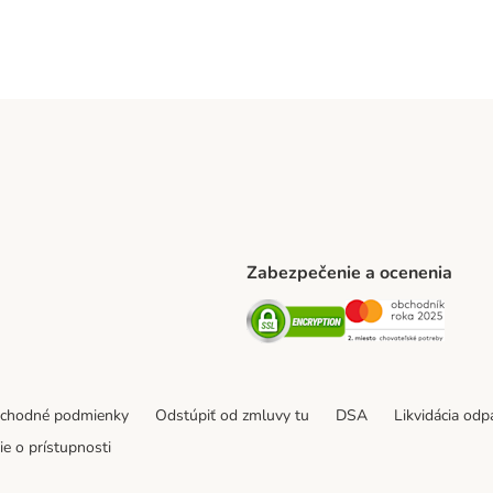
Zabezpečenie a ocenenia
ARCEL SERVICE Shipping Method
Security
Securit
thod
bchodné podmienky
Odstúpiť od zmluvy tu
DSA
Likvidácia od
e o prístupnosti