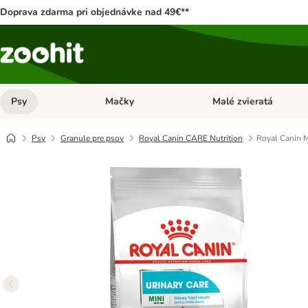
Doprava zdarma pri objednávke nad 49€**
Psy
Mačky
Malé zvieratá
Otvoriť menu: Psy
Otvoriť menu: Mačky
Psy
Granule pre psov
Royal Canin CARE Nutrition
Royal Canin M