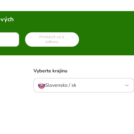
ových
Prihlásiť sa k
odberu
Vyberte krajinu
Slovensko / sk