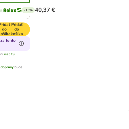
40,37 €
-15%
Pridať
Pridať
do
do
košíka
košíka
za tento
ní
viac tu
 dopravy
bude