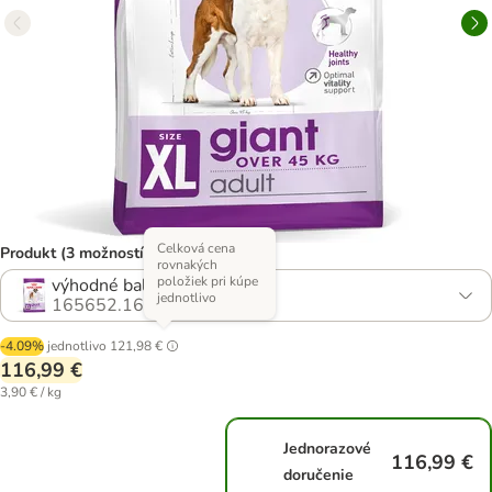
Celková cena
Produkt (3 možností)
rovnakých
položiek pri kúpe
výhodné balenie: 2 x 15 kg
jednotlivo
165652.16
-4.09%
jednotlivo
121,98 €
116,99 €
3,90 € / kg
Jednorazové
116,99 €
doručenie