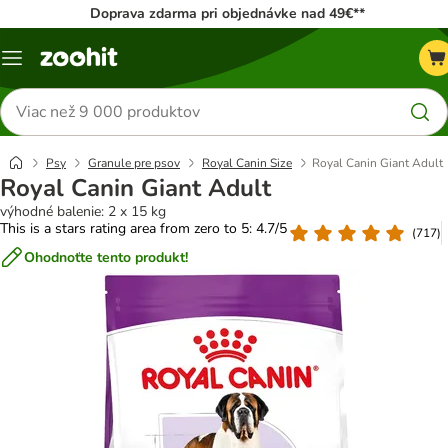
Doprava zdarma pri objednávke nad 49€**
Kategórie
Hľadať
produkty
Psy
Granule pre psov
Royal Canin Size
Royal Canin Giant Adult
Royal Canin Giant Adult
výhodné balenie: 2 x 15 kg
This is a stars rating area from zero to 5: 4.7/5
(
717
)
Ohodnoťte tento produkt!