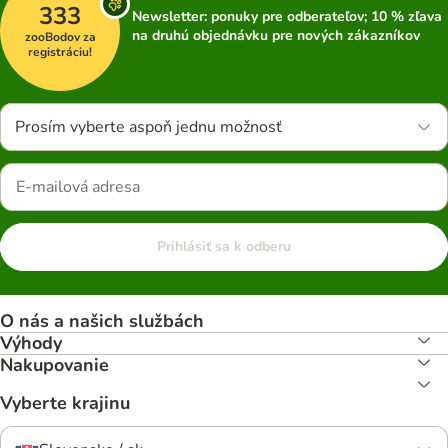
333
Newsletter: ponuky pre odberateľov; 10 % zľava
na druhú objednávku pre nových zákazníkov
zooBodov za
registráciu!
Prosím vyberte aspoň jednu možnosť
Prihlásiť sa k odberu
O nás a našich službách
Výhody
Nakupovanie
Vyberte krajinu