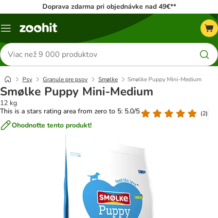
Doprava zdarma pri objednávke nad 49€**
Kategórie
Hľadať
produkty
Psy
Granule pre psov
Smølke
Smølke Puppy Mini-Medium
Smølke Puppy Mini-Medium
12 kg
This is a stars rating area from zero to 5: 5.0/5
(
2
)
Ohodnoťte tento produkt!