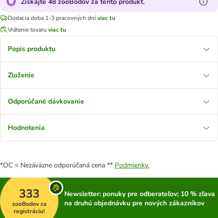
Získajte 48 zooBodov za tento produkt.
Dodacia doba 1-3 pracovných dní
viac tu
Vrátenie tovaru
viac tu
Popis produktu
Zloženie
Odporúčané dávkovanie
Hodnotenia
*OC = Nezáväzne odporúčaná cena **
Podmienky.
333
Newsletter: ponuky pre odberateľov; 10 % zľava
na druhú objednávku pre nových zákazníkov
zooBodov za
registráciu!