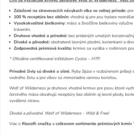
Čím sa vyznačuje krmivo Sensitive Wolf of Wilderness
"Vast O
Založené na stravovacích návykoch vlka vo voľnej prírode:
pre
100 % receptúra bez obilnín:
vhodná aj pre psy trpiace neznášan
Vysokokvalitné bielkoviny
: mäso a živočíšne bielkoviny výlučne
trávením.
Druhovo vhodné
a
prírodné:
bez pridaných umelých konzervačnýc
Divoké
a
pôvodné:
obohatené lesnými plodmi, korienkami a divok
Zodpovedná prémiová kvalita:
krmivo sa vyrába v rodinnom podn
* Oficiálne certifikované inštitútom Cyclos – HTP.
Prírodné živly sú divoké a silné.
Ryby žijúce v rozbúrenom príboji 
vodného živlu a pre vlkov sú mimoriadne cennou korisťou.
Wolf of Wilderness je druhovo vhodné krmivo pre psov, ktoré vych
čerstvého mäsa obsahujú receptúry bez obilnín aj lesné plody, kori
vyváženú stravu.
Divoké a pôvodné.
Wolf of Wilderness - Wild & Free!
Viac o
filozofii značky
a
celkovom sortimente prémiových krmív