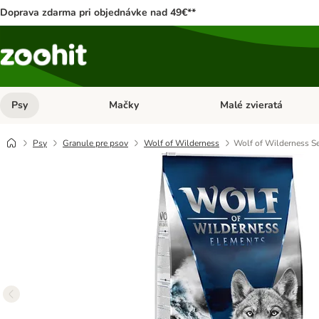
Doprava zdarma pri objednávke nad 49€**
Psy
Mačky
Malé zvieratá
Otvoriť menu: Psy
Otvoriť menu: Mačky
Psy
Granule pre psov
Wolf of Wilderness
Wolf of Wilderness Se