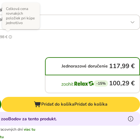
Celková cena
í)
rovnakých
položiek pri kúpe
lenie 2 x 12 kg
jednotlivo
,98 €
117,99 €
Jednorazové doručenie
100,29 €
-15%
Pridať do košíka
Pridať do košíka
 zooBodov za tento produkt.
racovných dní
viac tu
 tu