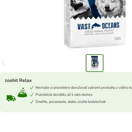
zoohit Relax
Nechajte si pravidelne doručovať vybrané produkty z vášho k
Pravidelné donášky až k vám domov
Zmeňte, pozastavte, alebo zrušte kedykoľvek