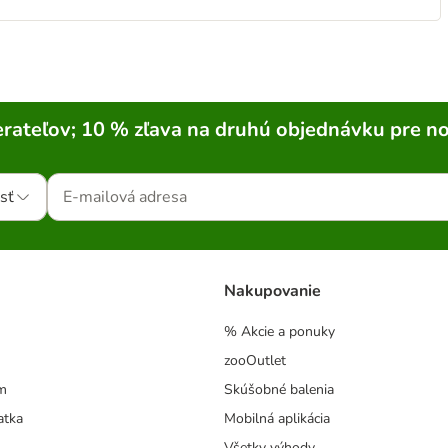
rateľov; 10 % zľava na druhú objednávku pre n
sť
Nakupovanie
% Akcie a ponuky
zooOutlet
m
Skúšobné balenia
atka
Mobilná aplikácia
Všetky výhody