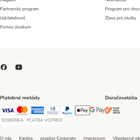
Partnerský program
Program pre chov
Udržateľnosť
Zľava pre útulky
Pomoc útulkom
Platobné metódy
Doručovatelia
SLOVAK P
Visa Payment Method
Mastercard Payment Method
American Express Payment Method
Diners Club Payment Method
PayPal Payment Method
Apple Pay Payment Method
Google Pay Payment Me
DOBIERKA
PLATBA VOPRED
DOBIERKA Payment Method
PLATBA VOPRED Payment Method
O nás
Kariéra
zooplus Corporate
Impressum
Všeobecné o