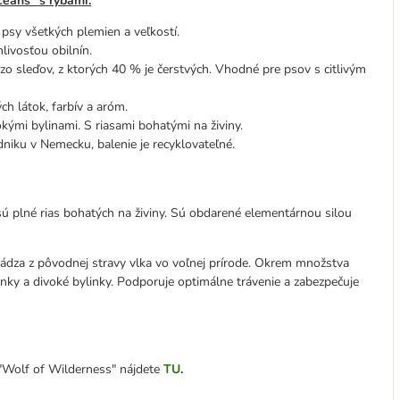
ceans“
s rybami:
 psy všetkých plemien a veľkostí.
livosťou obilnín.
 zo sleďov, z ktorých 40 % je čerstvých. Vhodné pre psov s citlivým
h látok, farbív a aróm.
ými bylinami. S riasami bohatými na živiny.
iku v Nemecku, balenie je recyklovateľné.
sú plné rias bohatých na živiny. Sú obdarené elementárnou silou
ádza z pôvodnej stravy vlka vo voľnej prírode. Okrem množstva
enky a divoké bylinky. Podporuje optimálne trávenie a zabezpečuje
"Wolf of Wilderness" nájdete
TU
.