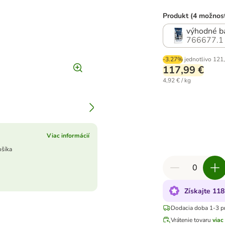
Produkt (4 možnost
výhodné ba
766677.1
-3.27%
jednotlivo
121
117,99 €
4,92 € / kg
Viac informácií
ošíka
Získajte 118
Dodacia doba 1-3 p
Vrátenie tovaru
viac