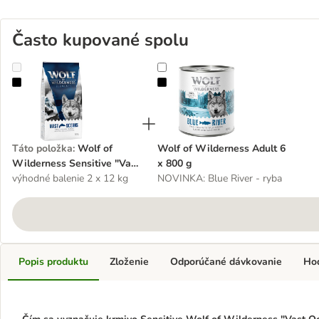
Často kupované spolu
Wolf of Wilderness Sensitive "Vast Oceans“ - s rybou
Wolf of Wilderness Adult 6 x 800
Táto položka
:
Wolf of
Wolf of Wilderness Adult 6
Wilderness Sensitive "Vast
x 800 g
Oceans“ - s rybou
výhodné balenie 2 x 12 kg
NOVINKA: Blue River - ryba
Popis produktu
Zloženie
Odporúčané dávkovanie
Ho