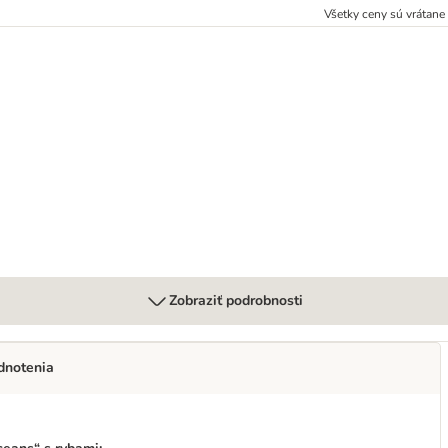
Všetky ceny sú vrátan
 g
Zobraziť podrobnosti
dnotenia