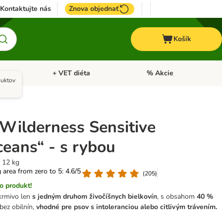
Kontaktujte nás
Znova objednať
Košík
+ VET diéta
% Akcie
Kone
Otvoriť menu: TOP značky
Otvoriť menu: + VET diéta
duktov
 Wilderness Sensitive
ceans“ - s rybou
x 12 kg
g area from zero to 5: 4.6/5
(
205
)
o produkt!
 krmivo len
s jedným druhom živočíšnych bielkovín
, s obsahom
40 %
bez obilnín,
vhodné pre psov s intoleranciou alebo citlivým trávením.