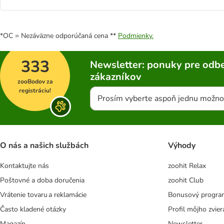
*OC = Nezáväzne odporúčaná cena **
Podmienky.
333
Newsletter: ponuky pre odbe
zákazníkov
zooBodov za
registráciu!
Prosím vyberte aspoň jednu možno
O nás a našich službách
Výhody
Kontaktujte nás
zoohit Relax
Poštovné a doba doručenia
zoohit Club
Vrátenie tovaru a reklamácie
Bonusový progra
Často kladené otázky
Profil môjho zvier
Magazín
Newsletter