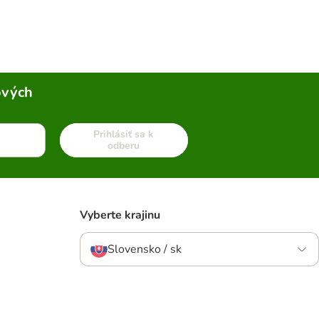
ových
Prihlásiť sa k
odberu
Vyberte krajinu
Slovensko / sk