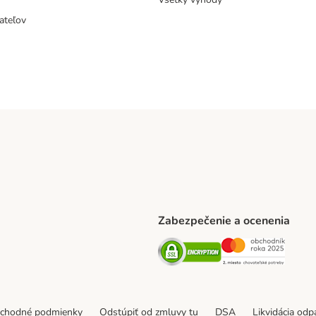
ateľov
Zabezpečenie a ocenenia
ARCEL SERVICE Shipping Method
Security
Securit
thod
bchodné podmienky
Odstúpiť od zmluvy tu
DSA
Likvidácia od