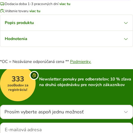
Dodacia doba 1-3 pracovných dní
viac tu
Vrátenie tovaru
viac tu
Popis produktu
Hodnotenia
*OC = Nezáväzne odporúčaná cena **
Podmienky.
333
Newsletter: ponuky pre odberateľov; 10 % zľava
na druhú objednávku pre nových zákazníkov
zooBodov za
registráciu!
Prosím vyberte aspoň jednu možnosť