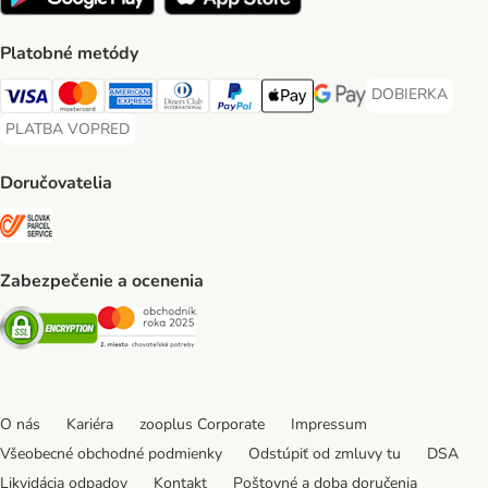
Platobné metódy
DOBIERKA
DOBIERKA Paym
Visa Payment Method
Mastercard Payment Method
American Express Payment Method
Diners Club Payment Method
PayPal Payment Method
Apple Pay Payment Method
Google Pay Payment Me
PLATBA VOPRED
PLATBA VOPRED Payment Method
Doručovatelia
SLOVAK PARCEL SERVICE Shipping Method
Zabezpečenie a ocenenia
Security
Security
O nás
Kariéra
zooplus Corporate
Impressum
Všeobecné obchodné podmienky
Odstúpiť od zmluvy tu
DSA
Likvidácia odpadov
Kontakt
Poštovné a doba doručenia