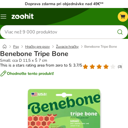
Doprava zdarma pri objednávke nad 49€**
Kategórie
Hľadať
produkty
Psy
Hračky pre psov
Žuvacie hračky
Benebone Tripe Bone
Benebone Tripe Bone
Small: cca D 11,5 x Š 7 cm
This is a stars rating area from zero to 5: 3.7/5
(
3
)
Ohodnoťte tento produkt!