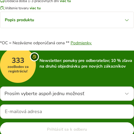
Dodacia doba 1-3 pracovných dní
viac tu
Vrátenie tovaru
viac tu
Popis produktu
*OC = Nezáväzne odporúčaná cena **
Podmienky.
333
Newsletter: ponuky pre odberateľov; 10 % zľava
na druhú objednávku pre nových zákazníkov
zooBodov za
registráciu!
Prosím vyberte aspoň jednu možnosť
Prihlásiť sa k odberu