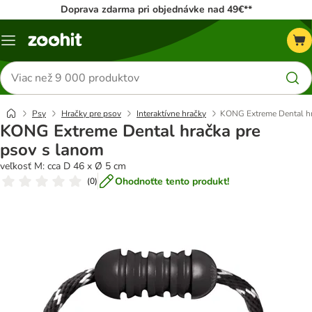
Doprava zdarma pri objednávke nad 49€**
Kategórie
Hľadať
produkty
Psy
Hračky pre psov
Interaktívne hračky
KONG Extreme Dental hr
KONG Extreme Dental hračka pre
psov s lanom
veľkosť M: cca D 46 x Ø 5 cm
Ohodnoťte tento produkt!
(
0
)