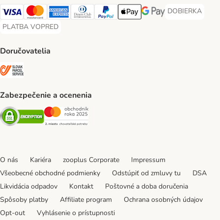
DOBIERKA
DOBIERKA Paym
Visa Payment Method
Mastercard Payment Method
American Express Payment Method
Diners Club Payment Method
PayPal Payment Method
Apple Pay Payment Method
Google Pay Payment Me
PLATBA VOPRED
PLATBA VOPRED Payment Method
Doručovatelia
SLOVAK PARCEL SERVICE Shipping Method
Zabezpečenie a ocenenia
Security
Security
O nás
Kariéra
zooplus Corporate
Impressum
Všeobecné obchodné podmienky
Odstúpiť od zmluvy tu
DSA
Likvidácia odpadov
Kontakt
Poštovné a doba doručenia
Spôsoby platby
Affiliate program
Ochrana osobných údajov
Opt-out
Vyhlásenie o prístupnosti