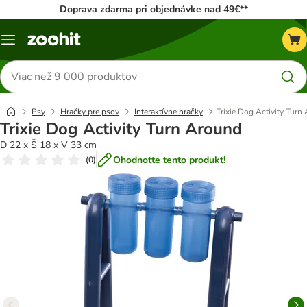
Doprava zdarma pri objednávke nad 49€**
Kategórie
Hľadať
produkty
Psy
Hračky pre psov
Interaktívne hračky
Trixie Dog Activity Turn
Trixie Dog Activity Turn Around
D 22 x Š 18 x V 33 cm
Ohodnoťte tento produkt!
(
0
)