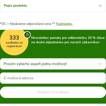
Popis produktu
*OC = Nezáväzne odporúčaná cena **
Podmienky.
333
Newsletter: ponuky pre odberateľov; 10 % zľava
na druhú objednávku pre nových zákazníkov
zooBodov za
registráciu!
Prosím vyberte aspoň jednu možnosť
Prihlásiť sa k odberu