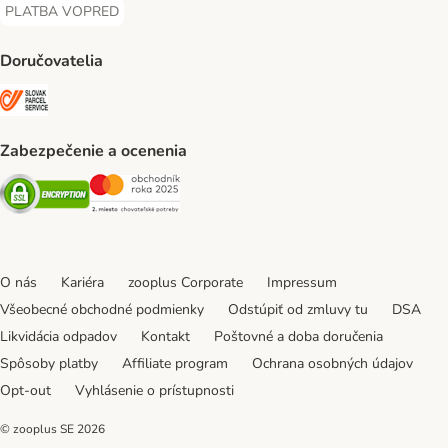
PLATBA VOPRED
PLATBA VOPRED Payment Method
Doručovatelia
SLOVAK PARCEL SERVICE Shipping Method
Zabezpečenie a ocenenia
Security
Security
O nás
Kariéra
zooplus Corporate
Impressum
Všeobecné obchodné podmienky
Odstúpiť od zmluvy tu
DSA
Likvidácia odpadov
Kontakt
Poštovné a doba doručenia
Spôsoby platby
Affiliate program
Ochrana osobných údajov
Opt-out
Vyhlásenie o prístupnosti
© zooplus SE
2026