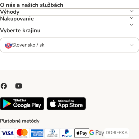
O nás a našich službách
Výhody
Nakupovanie
Vyberte krajinu
Slovensko / sk
Platobné metódy
DOBIERKA
DOBIERKA Paym
Visa Payment Method
Mastercard Payment Method
American Express Payment Method
Diners Club Payment Method
PayPal Payment Method
Apple Pay Payment Method
Google Pay Payment Me