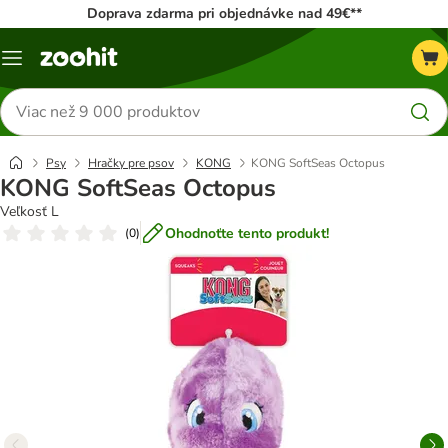
Doprava zdarma pri objednávke nad 49€**
Kategórie
Hľadať
produkty
Psy
Hračky pre psov
KONG
KONG SoftSeas Octopus
KONG SoftSeas Octopus
Veľkosť L
Ohodnoťte tento produkt!
(
0
)