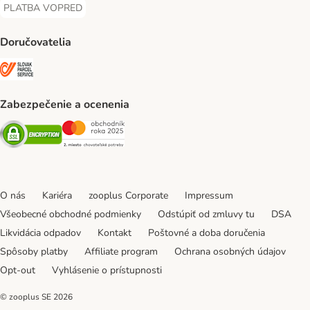
PLATBA VOPRED
PLATBA VOPRED Payment Method
Doručovatelia
SLOVAK PARCEL SERVICE Shipping Method
Zabezpečenie a ocenenia
Security
Security
O nás
Kariéra
zooplus Corporate
Impressum
Všeobecné obchodné podmienky
Odstúpiť od zmluvy tu
DSA
Likvidácia odpadov
Kontakt
Poštovné a doba doručenia
Spôsoby platby
Affiliate program
Ochrana osobných údajov
Opt-out
Vyhlásenie o prístupnosti
© zooplus SE
2026