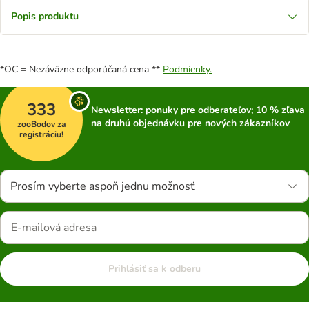
Popis produktu
*OC = Nezáväzne odporúčaná cena **
Podmienky.
333
Newsletter: ponuky pre odberateľov; 10 % zľava
na druhú objednávku pre nových zákazníkov
zooBodov za
registráciu!
Prosím vyberte aspoň jednu možnosť
Prihlásiť sa k odberu