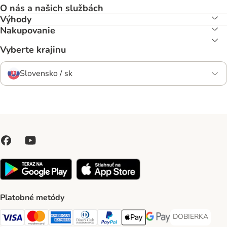
O nás a našich službách
Výhody
Nakupovanie
Vyberte krajinu
Slovensko / sk
Platobné metódy
DOBIERKA
DOBIERKA Paym
Visa Payment Method
Mastercard Payment Method
American Express Payment Method
Diners Club Payment Method
PayPal Payment Method
Apple Pay Payment Method
Google Pay Payment Me