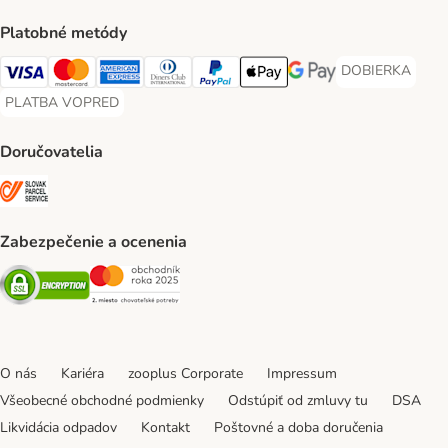
Platobné metódy
DOBIERKA
DOBIERKA Paym
Visa Payment Method
Mastercard Payment Method
American Express Payment Method
Diners Club Payment Method
PayPal Payment Method
Apple Pay Payment Method
Google Pay Payment Me
PLATBA VOPRED
PLATBA VOPRED Payment Method
Doručovatelia
SLOVAK PARCEL SERVICE Shipping Method
Zabezpečenie a ocenenia
Security
Security
O nás
Kariéra
zooplus Corporate
Impressum
Všeobecné obchodné podmienky
Odstúpiť od zmluvy tu
DSA
Likvidácia odpadov
Kontakt
Poštovné a doba doručenia