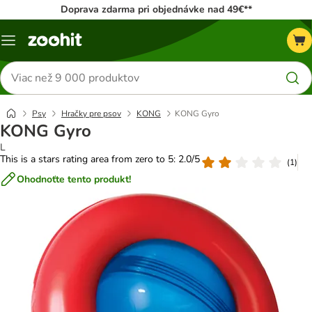
Doprava zdarma pri objednávke nad 49€**
Kategórie
Hľadať
produkty
Psy
Hračky pre psov
KONG
KONG Gyro
KONG Gyro
L
This is a stars rating area from zero to 5: 2.0/5
(
1
)
Ohodnoťte tento produkt!