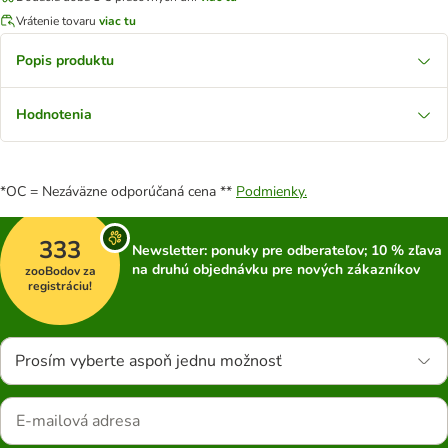
Vrátenie tovaru
viac tu
Popis produktu
Hodnotenia
*OC = Nezáväzne odporúčaná cena **
Podmienky.
333
Newsletter: ponuky pre odberateľov; 10 % zľava
na druhú objednávku pre nových zákazníkov
zooBodov za
registráciu!
Prosím vyberte aspoň jednu možnosť