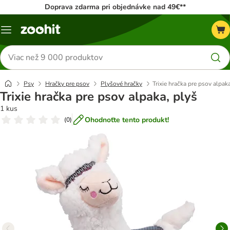
Doprava zdarma pri objednávke nad 49€**
Kategórie
Hľadať
produkty
Psy
Hračky pre psov
Plyšové hračky
Trixie hračka pre psov alpaka
Trixie hračka pre psov alpaka, plyš
1 kus
Ohodnoťte tento produkt!
(
0
)