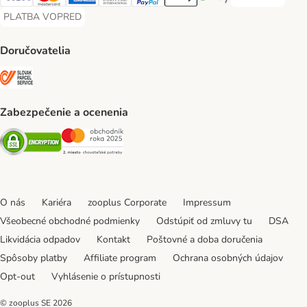
DOBIERKA Paym
Visa Payment Method
Mastercard Payment Method
American Express Payment Method
Diners Club Payment Method
PayPal Payment Method
Apple Pay Payment Method
Google Pay Payment Me
PLATBA VOPRED
PLATBA VOPRED Payment Method
Doručovatelia
SLOVAK PARCEL SERVICE Shipping Method
Zabezpečenie a ocenenia
Security
Security
O nás
Kariéra
zooplus Corporate
Impressum
Všeobecné obchodné podmienky
Odstúpiť od zmluvy tu
DSA
Likvidácia odpadov
Kontakt
Poštovné a doba doručenia
Spôsoby platby
Affiliate program
Ochrana osobných údajov
Opt-out
Vyhlásenie o prístupnosti
© zooplus SE
2026