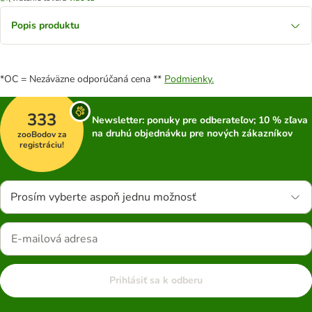
Popis produktu
*OC = Nezáväzne odporúčaná cena **
Podmienky.
333
Newsletter: ponuky pre odberateľov; 10 % zľava
na druhú objednávku pre nových zákazníkov
zooBodov za
registráciu!
Prosím vyberte aspoň jednu možnosť
Prihlásiť sa k odberu