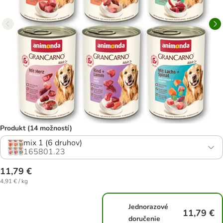
Produkt (14 možností)
mix 1 (6 druhov)
165801.23
11,79 €
4,91 € / kg
Jednorazové
11,79 €
doručenie