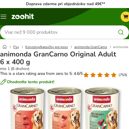
Doprava zdarma pri objednávke nad 49€**
Kategórie
Hľadať
produkty
Psy
Konzervy/kapsičky pre psov
animonda GranCarno
animonda 
animonda GranCarno Original Adult
6 x 400 g
mix 1 (6 druhov)
This is a stars rating area from zero to 5: 4.6/5
(
753
)
Ohodnoťte tento produkt!