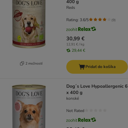
400 g
Reds
Rating: 3.6/5
(
9
)
30,99 €
12,91 € / kg
29,44 €
2 možností
Pridať do košíka
Dog´s Love Hypoallergenic 6
x 400 g
konské
Not Rated