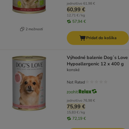
jednotlivo
61,98 €
60,99 €
12,71 € / kg
57,94 €
2 možností
Pridať do košíka
Výhodné balenie Dog´s Love
Hypoallergenic 12 x 400 g
konské
Not Rated
jednotlivo
76,98 €
75,99 €
15,83 € / kg
72,19 €