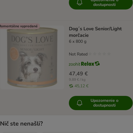
dostupnosti
omentálne vypredané
Dog´s Love Senior/Light
morčacie
6 x 800 g
Not Rated
47,49 €
9,89 € / kg
45,12 €
Upozornenie o
dostupnosti
Nič ste nenašli?