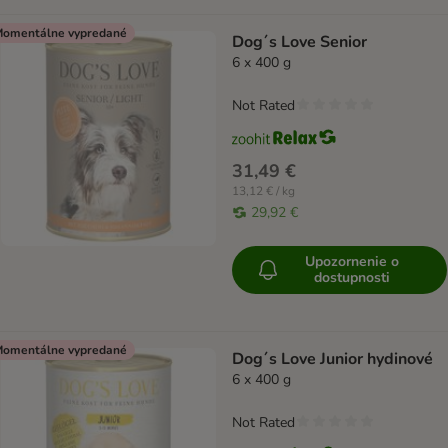
omentálne vypredané
Dog´s Love Senior
6 x 400 g
Not Rated
31,49 €
13,12 € / kg
29,92 €
Upozornenie o
dostupnosti
omentálne vypredané
Dog´s Love Junior hydinové
6 x 400 g
Not Rated