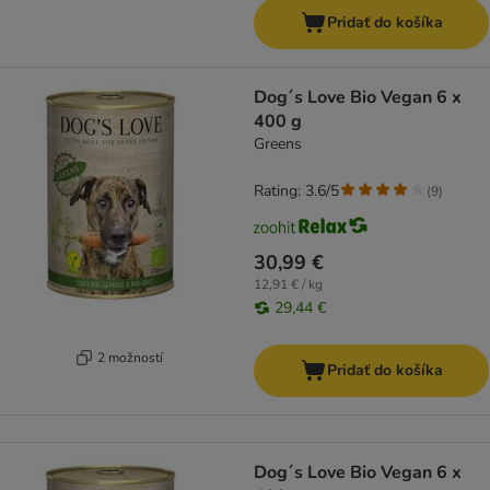
Pridať do košíka
Dog´s Love Bio Vegan 6 x
400 g
Greens
Rating: 3.6/5
(
9
)
30,99 €
12,91 € / kg
29,44 €
2 možností
Pridať do košíka
Dog´s Love Bio Vegan 6 x