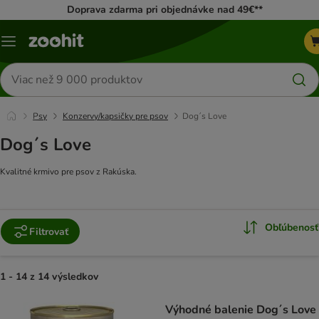
Doprava zdarma pri objednávke nad 49€**
Kategórie
Hľadať
produkty
Psy
Konzervy/kapsičky pre psov
Dog´s Love
Dog´s Love
Kvalitné krmivo pre psov z Rakúska.
Obľúbenosť
Filtrovať
1 - 14 z 14 výsledkov
product items have been changed
Výhodné balenie Dog´s Love