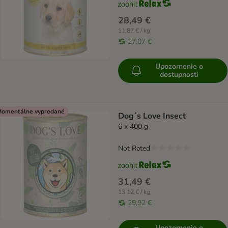
28,49 €
11,87 € / kg
27,07 €
Upozornenie o
dostupnosti
omentálne vypredané
Dog´s Love Insect
6 x 400 g
Not Rated
31,49 €
13,12 € / kg
29,92 €
Upozornenie o