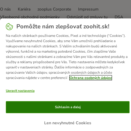
O nás
Kariéra
zooplus Corporate
Impressum
Všeobecné obchodné podmienky
Odstúpiť od zmluvy tu
DSA
Likvidácia odpadov
Kontakt
Poštovné a doba doručenia
Pomôžte nám zlepšovať zoohit.sk!
Spôsoby platby
Affiliate program
Ochrana osobných údajov
Na našich stránkach používame Cookies, Pixel a iné technológie (“Cookies”).
Opt-out
Vyhlásenie o prístupnosti
Využívame nevyhnutné Cookies, aby sme Vám umožnili prehliadanie a
nakupovanie na našich stránkach. S Vaším schválením budú aktivované
výkonné, funkčné a na marketing potrebné Cookies, čím zlepšíme Vaše
© zooplus SE
2026
skúsenosti s našimi stránkami a zobrazíme Vám pre Vás relevantné produkty a
služby a reklamy prispôsobené pre Vás. Tieto nastavenia môžete kedykoľvek
upraviť v nastaveniach stránky. Ďalšie informácie o zodpovedných za
spracúvanie Vašich údajov, spracúvaných osobných údajoch a účele
spracúvania nájdete v centre preferencií
Ochrana osobných údajov
Upraviť nastavenia
Súhlasím a ďalej
Len nevyhnutné Cookies