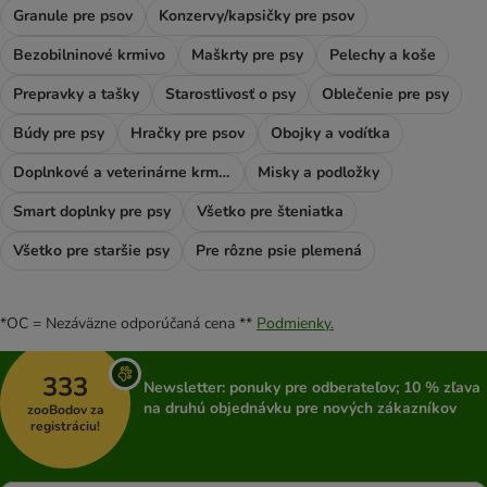
Granule pre psov
Konzervy/kapsičky pre psov
Bezobilninové krmivo
Maškrty pre psy
Pelechy a koše
Prepravky a tašky
Starostlivosť o psy
Oblečenie pre psy
Búdy pre psy
Hračky pre psov
Obojky a vodítka
Doplnkové a veterinárne krmivo
Misky a podložky
Smart doplnky pre psy
Všetko pre šteniatka
Všetko pre staršie psy
Pre rôzne psie plemená
*OC = Nezáväzne odporúčaná cena **
Podmienky.
333
Newsletter: ponuky pre odberateľov; 10 % zľava
na druhú objednávku pre nových zákazníkov
zooBodov za
registráciu!