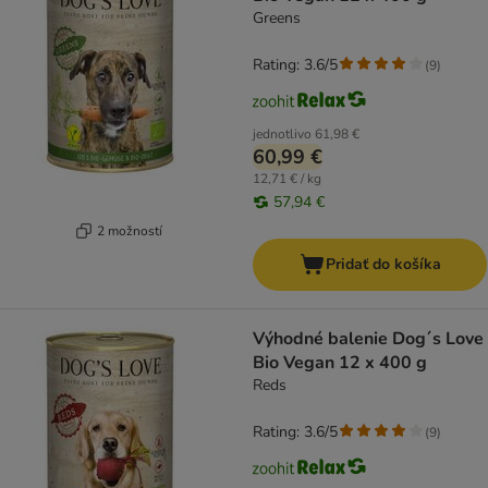
Greens
Rating: 3.6/5
(
9
)
jednotlivo
61,98 €
60,99 €
12,71 € / kg
57,94 €
2 možností
Pridať do košíka
Výhodné balenie Dog´s Love
Bio Vegan 12 x 400 g
Reds
Rating: 3.6/5
(
9
)