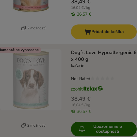
38,49 €
16,04 € / kg
36,57 €
2 možností
Pridať do košíka
omentálne vypredané
Dog´s Love Hypoallergenic 6
x 400 g
kačacie
Not Rated
38,49 €
16,04 € / kg
36,57 €
2 možností
Upozornenie o
dostupnosti