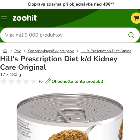
Doprava zdarma pri objednávke nad 49€**
Kategórie
Hľadať
produkty
Psy
Konzervy/kapsičky pre psov
Hill's Prescription Diet Canine
H
Hill's Prescription Diet k/d Kidney
Care Original
12 x 180 g
Ohodnoťte tento produkt!
(
0
)