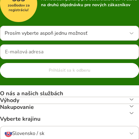
na druhú objednávku pre nových zákazníkov
zooBodov za
registráciu!
Prosím vyberte aspoň jednu možnosť
Prihlásiť sa k odberu
O nás a našich službách
Výhody
Nakupovanie
Vyberte krajinu
Slovensko / sk