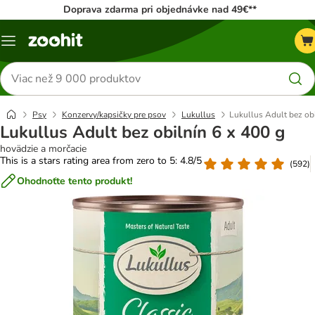
Doprava zdarma pri objednávke nad 49€**
Kategórie
Hľadať
produkty
Psy
Konzervy/kapsičky pre psov
Lukullus
Lukullus Adult bez obi
Lukullus Adult bez obilnín 6 x 400 g
hovädzie a morčacie
This is a stars rating area from zero to 5: 4.8/5
(
592
)
Ohodnoťte tento produkt!