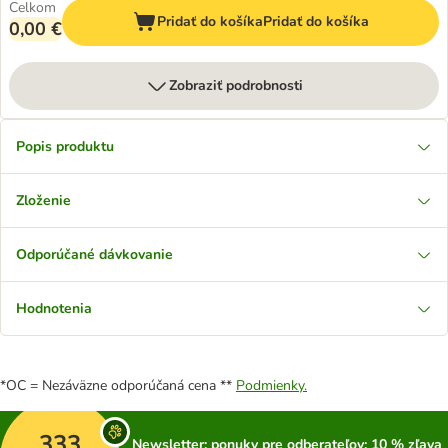
Celkom
Pridať do košíka
Pridať do košíka
0,00 €
Zobraziť podrobnosti
Popis produktu
Zloženie
Odporúčané dávkovanie
Hodnotenia
*OC = Nezáväzne odporúčaná cena **
Podmienky.
333
Newsletter: ponuky pre odberateľov; 10 % zľava