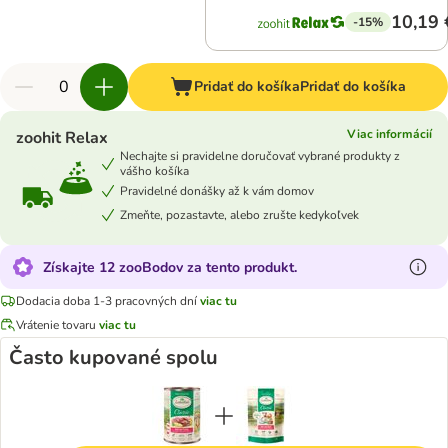
10,19 
-15%
Pridať do košíka
Pridať do košíka
Viac informácií
zoohit Relax
Nechajte si pravidelne doručovať vybrané produkty z
vášho košíka
Pravidelné donášky až k vám domov
Zmeňte, pozastavte, alebo zrušte kedykoľvek
Získajte 12 zooBodov za tento produkt.
Dodacia doba 1-3 pracovných dní
viac tu
Vrátenie tovaru
viac tu
Často kupované spolu