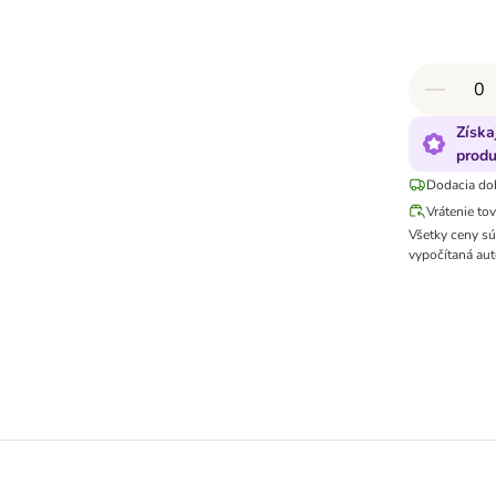
Získa
produ
Dodacia do
Vrátenie to
Všetky ceny s
vypočítaná aut