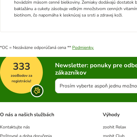
hovädzím mäsom cenné bielkoviny. Zemiaky dodávajú dostatok bala
baklažánu a cukety zásobuje veľkým množstvom cenných vitamí
biotínom, čo napomáha k lesknúcej sa srsti a zdravej koži.
*OC = Nezáväzne odporúčaná cena **
Podmienky.
333
Newsletter: ponuky pre odbe
zákazníkov
zooBodov za
registráciu!
Prosím vyberte aspoň jednu možno
O nás a našich službách
Výhody
Kontaktujte nás
zoohit Relax
Poštovné a doba doručenia
zoohit Club