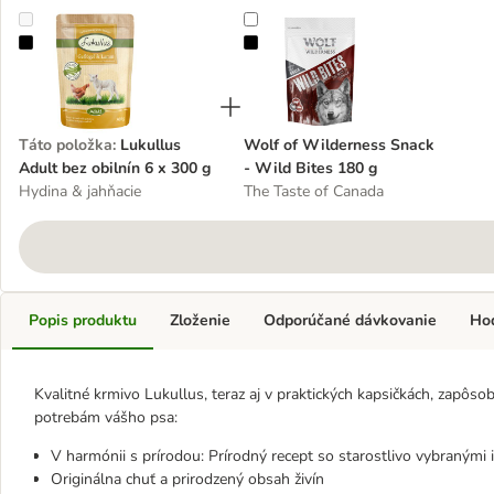
Lukullus Adult bez obilnín 6 x 300 g
Wolf of Wilderness Snack - Wild 
Táto položka
:
Lukullus
Wolf of Wilderness Snack
Adult bez obilnín 6 x 300 g
- Wild Bites 180 g
Hydina & jahňacie
The Taste of Canada
Popis produktu
Zloženie
Odporúčané dávkovanie
Ho
Kvalitné krmivo Lukullus, teraz aj v praktických kapsičkách, zapôso
potrebám vášho psa:
V harmónii s prírodou: Prírodný recept so starostlivo vybranými 
Originálna chuť a prirodzený obsah živín