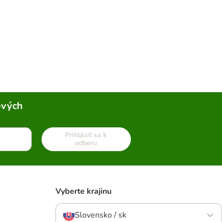
ových
Prihlásiť sa k
odberu
Vyberte krajinu
Slovensko / sk