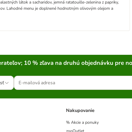
stných látok a sacharidov, jemná ratatouille-zelenina z papriky,
nov. Lahodné menu je doplnené hodnotným olivovým olejom a
rateľov; 10 % zľava na druhú objednávku pre n
sť
Nakupovanie
% Akcie a ponuky
zooOutlet