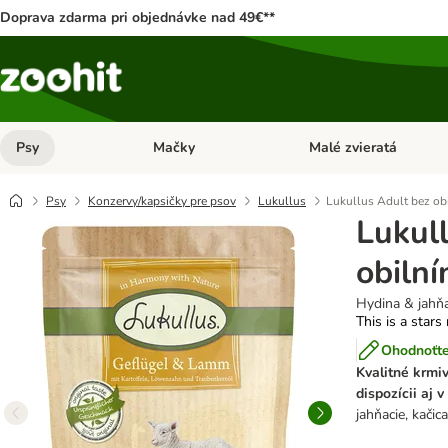
Doprava zdarma pri objednávke nad 49€**
Psy
Mačky
Malé zvieratá
Otvoriť menu: Psy
Otvoriť menu: Mačky
Psy
Konzervy/kapsičky pre psov
Lukullus
Lukullus Adult bez obi
Lukul
obilní
Hydina & jahňa
This is a stars
Ohodnoťte
Kvalitné krmiv
dispozícii aj 
jahňacie, kačic