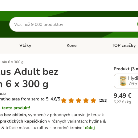
Hľadať
produkty
Vtáky
Kone
TOP značky
Otvoriť menu: Malé zvieratá
Otvoriť menu: Vtáky
Otvoriť menu: 
lnín 6 x 300 g
lus Adult bez
Produkt (3 
Hydi
n 6 x 300 g
765
cie
9,49 €
 rating area from zero to 5: 4.6/5
(
251
)
5,27 € / kg
 tento produkt!
o bez obilnín,
vyrobené z prírodných surovín je teraz k
v praktických kapsičkách
v rôznych variantách: hydina &
a & teľacie mäso. Lukullus - prírodné krmivo!
ďalej