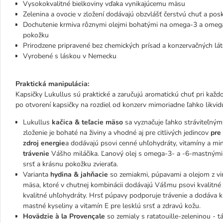
Vysokokvalitné bielkoviny vďaka vynikajúcemu mäsu
Zelenina a ovocie v zložení dodávajú obzvlášť čerstvú chuť a pos
Dochutenie krmiva rôznymi olejmi bohatými na omega-3 a omega-6
pokožku
Prirodzene pripravené bez chemických prísad a konzervačných lá
Vyrobené s láskou v Nemecku
Praktická manipulácia:
Kapsičky Lukullus sú praktické a zaručujú aromatickú chuť pri každ
po otvorení kapsičky na rozdiel od konzerv mimoriadne ľahko likvid
Lukullus
kačica & teľacie mäso
sa vyznačuje ľahko stráviteľným
zloženie je bohaté na živiny a vhodné aj pre citlivých jedincov
pre 
zdroj energie
a dodávajú psovi cenné uhľohydráty, vitamíny a min
trávenie
Vášho miláčika. Ľanový olej s omega-3- a -6-mastnými 
srsť a krásnu pokožku zvieraťa.
Varianta
hydina & jahňacie
so zemiakmi, púpavami a olejom z vi
mäsa, ktoré v chutnej kombinácii dodávajú Vášmu psovi kvalitné
kvalitné uhľohydráty. Hrsť púpavy podporuje trávenie a dodáva k
mastné kyseliny a vitamín E pre lesklú srsť a zdravú kožu.
Hovädzie à la Provençale
so zemialy s ratatouille-zeleninou - 