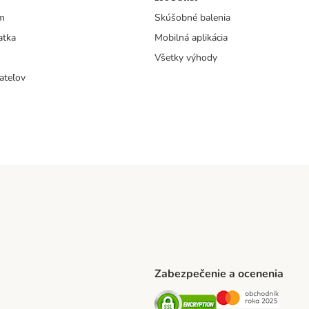
m
Skúšobné balenia
atka
Mobilná aplikácia
Všetky výhody
ateľov
Zabezpečenie a ocenenia
ARCEL SERVICE Shipping Method
Security
Securit