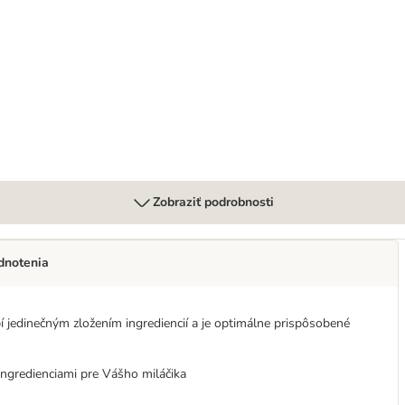
Bites 180 g
Zobraziť podrobnosti
dnotenia
bí jedinečným zložením ingrediencií a je optimálne prispôsobené
ingredienciami pre Vášho miláčika