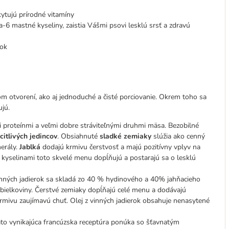
kytujú prírodné vitamíny
 mastné kyseliny, zaistia Vášmi psovi lesklú srsť a zdravú
tok
om otvorení, ako aj jednoduché a čisté porciovanie. Okrem toho sa
ujú.
i proteínmi a veľmi dobre stráviteľnými druhmi mäsa. Bezobilné
citlivých jedincov
. Obsiahnuté
sladké zemiaky
slúžia ako cenný
erály.
Jablká
dodajú krmivu čerstvosť a majú pozitívny vplyv na
kyselinami toto skvelé menu dopĺňujú a postarajú sa o lesklú
nných jadierok sa skladá zo 40 % hydinového a 40% jahňacieho
 bielkoviny. Čerstvé zemiaky dopĺňajú celé menu a dodávajú
rmivu zaujímavú chuť. Olej z vinných jadierok obsahuje nenasytené
táto vynikajúca francúzska receptúra ponúka so šťavnatým