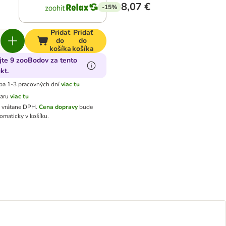
8,07 €
-15%
Pridať
Pridať
do
do
košíka
košíka
jte 9 zooBodov za tento
kt.
ba 1-3 pracovných dní
viac tu
varu
viac tu
ú vrátane DPH
.
Cena dopravy
bude
omaticky v košíku.