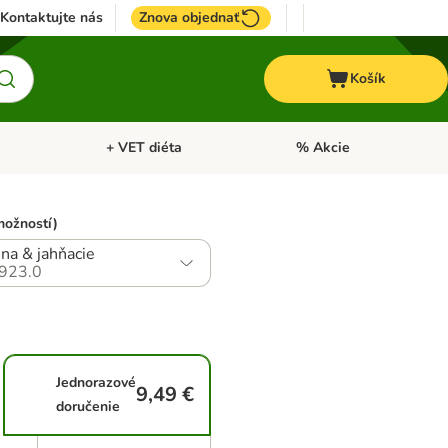
Kontaktujte nás
Znova objednať
Košík
+ VET diéta
% Akcie
Kone
Otvoriť menu: TOP značky
Otvoriť menu: + VET diéta
možností)
na & jahňacie
923.0
Jednorazové
9,49 €
doručenie