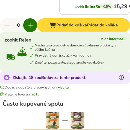
15,29 
-15%
Pridať do košíka
Pridať do košíka
Viac informácií
zoohit Relax
Nechajte si pravidelne doručovať vybrané produkty z
vášho košíka
Pravidelné donášky až k vám domov
Zmeňte, pozastavte, alebo zrušte kedykoľvek
Získajte 18 zooBodov za tento produkt.
Dodacia doba 1-3 pracovných dní
viac tu
Vrátenie tovaru
viac tu
Často kupované spolu