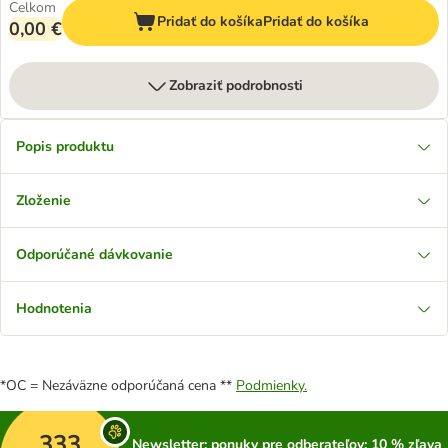
Celkom
Pridať do košíka
Pridať do košíka
0,00 €
Zobraziť podrobnosti
Popis produktu
Zloženie
Odporúčané dávkovanie
Hodnotenia
*OC = Nezáväzne odporúčaná cena **
Podmienky.
333
Newsletter: ponuky pre odberateľov; 10 % zľava