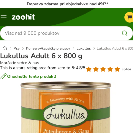
Doprava zdarma pri objednávke nad 49€**
Kategórie
Hľadať
produkty
Psy
Konzervy/kapsičky pre psov
Lukullus
Lukullus Adult 6 x 80
Lukullus Adult 6 x 800 g
Morčacie srdce & hus
This is a stars rating area from zero to 5: 4.8/5
(
646
)
Ohodnoťte tento produkt!