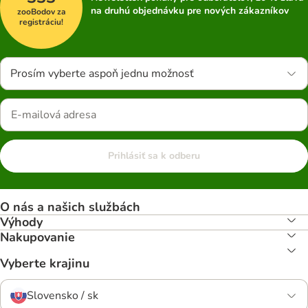
na druhú objednávku pre nových zákazníkov
zooBodov za
registráciu!
Prosím vyberte aspoň jednu možnosť
Prihlásiť sa k odberu
O nás a našich službách
Výhody
Nakupovanie
Vyberte krajinu
Slovensko / sk