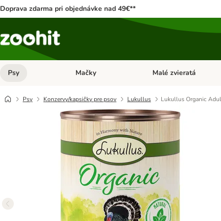
Doprava zdarma pri objednávke nad 49€**
Psy
Mačky
Malé zvieratá
Otvoriť menu: Psy
Otvoriť menu: Mačky
Psy
Konzervy/kapsičky pre psov
Lukullus
Lukullus Organic Adul