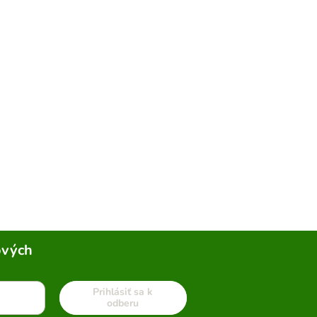
ových
Prihlásiť sa k
odberu