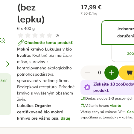
(bez
17,99 €
7,50 € / kg
lepku)
6 x 400 g
Jednora
(
0
)
doručen
Ohodnoťte tento produkt!
Mokré krmivo Lukullus v bio
kvalite:
Kvalitné bio morčacie
mäso, suroviny z
kontrolovaného ekologického
poľnohospodárstva,
spracované v rodinnej firme.
ácií
Získajte 18 zooBodov
Bezlepková receptúra. Prírodné
produkt.
krmivo s vyváženým obsahom
Dodacia doba 1-3 pracovných
živín.
Lukullus Organic:
Vrátenie tovaru
viac tu
certifikované bio mokré
Všetky ceny sú vrátane DPH
.
Cen
vypočítaná automaticky v košíku.
krmivo pre vášho psa.
ďalej