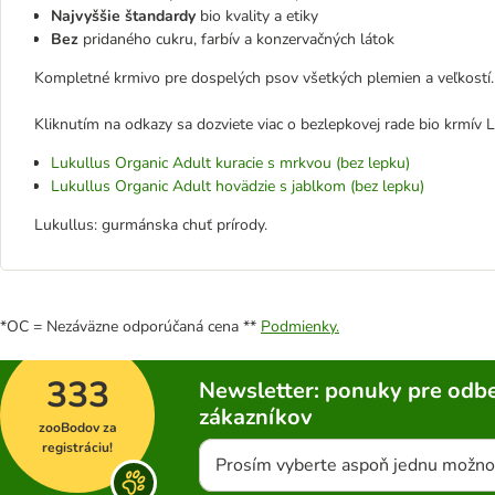
Najvyššie štandardy
bio kvality a etiky
Bez
pridaného cukru, farbív a konzervačných látok
Kompletné krmivo pre dospelých psov všetkých plemien a veľkostí.
Kliknutím na odkazy sa dozviete viac o bezlepkovej rade bio krmív L
Lukullus Organic Adult kuracie s mrkvou (bez lepku)
Lukullus Organic Adult hovädzie s jablkom (bez lepku)
Lukullus: gurmánska chuť prírody.
*OC = Nezáväzne odporúčaná cena **
Podmienky.
333
Newsletter: ponuky pre odbe
zákazníkov
zooBodov za
registráciu!
Prosím vyberte aspoň jednu možno