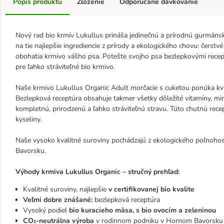
Popis produktu
Zloženie
Odporúčané dávkovanie
Nový rad bio krmív Lukullus prináša jedinečnú a prírodnú gurmánsku
na tie najlepšie ingrediencie z prírody a ekologického chovu: čerst
obohatia krmivo vášho psa. Potešte svojho psa bezlepkovými recept
pre ľahko stráviteľné bio krmivo.
Naše krmivo Lukullus Organic Adult morčacie s cuketou ponúka kv
Bezlepková receptúra ​​obsahuje takmer všetky dôležité vitamíny, mi
kompletnú, prirodzenú a ľahko stráviteľnú stravu. Túto chutnú re
kyseliny.
Naše vysoko kvalitné suroviny pochádzajú z ekologického poľnoho
Bavorsku.
Výhody krmiva Lukullus Organic – stručný prehľad:
Kvalitné suroviny, najlepšie
v certifikovanej bio kvalite
Veľmi dobre znášané:
bezlepková receptúra
Vysoký podiel
bio kuracieho mäsa, s bio ovocím a zeleninou
CO₂-neutrálna výroba
v rodinnom podniku v Hornom Bavorsku