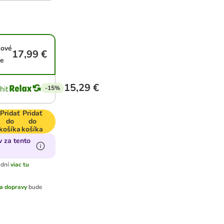
zové
17,99 €
ie
15,29 €
-15%
Pridať
Pridať
do
do
košíka
košíka
 za tento
 dní
viac tu
a dopravy
bude