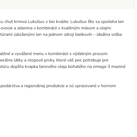
 chuť krmiva Lukullus v bio kvalite. Lukullus Bio sa spolieha len
vé ovocie a zelenina v kombinácii s kvalitným mäsom a olejmi
úrami založenými len na jednom zdroji bielkovín – ideálna voľba
alitné a vyvážené menu v kombinácii s výdatným prosom.
nerálne látky a stopové prvky, ktoré váš pes potrebuje pre
ceptúru dopĺňa kvapka ľanového oleja bohatého na omega-3 mastné
spodárstva a regionálnej produkcie a sú spracované v hornom