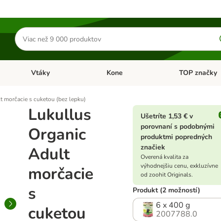
Hľadať
produkty
Vtáky
Kone
TOP značky
Otvoriť menu: Malé zvieratá
Otvoriť menu: Vtáky
Otvoriť menu: 
t morčacie s cuketou (bez lepku)
Lukullus
Ušetríte 1,53 € v
porovnaní s podobnými
Organic
produktmi popredných
značiek
Adult
Overená kvalita za
výhodnejšiu cenu, exkluzívne
morčacie
od zoohit Originals.
s
Produkt (2 možností)
6 x 400 g
cuketou
2007788.0