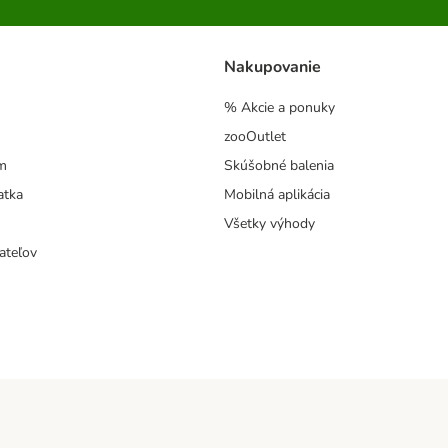
Nakupovanie
% Akcie a ponuky
zooOutlet
m
Skúšobné balenia
atka
Mobilná aplikácia
Všetky výhody
ateľov