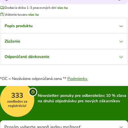
Dodacia doba 1-3 pracovných dní
viac tu
Vrátenie tovaru
viac tu
Popis produktu
Zloženie
Odporúčané dávkovanie
*OC = Nezáväzne odporúčaná cena **
Podmienky.
333
Newsletter: ponuky pre odberateľov; 10 % zľava
na druhú objednávku pre nových zákazníkov
zooBodov za
registráciu!
Prosím vyberte aspoň jednu možnosť