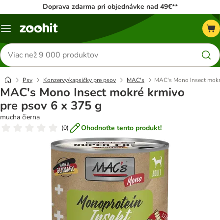
Doprava zdarma pri objednávke nad 49€**
Kategórie
Hľadať
produkty
Psy
Konzervy/kapsičky pre psov
MAC's
MAC's Mono Insect mokré
MAC's Mono Insect mokré krmivo
pre psov 6 x 375 g
mucha čierna
Ohodnoťte tento produkt!
(
0
)