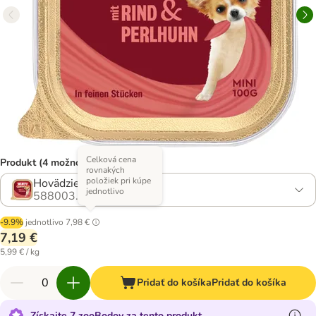
Celková cena
Produkt (4 možností)
rovnakých
položiek pri kúpe
Hovädzie & perlička
jednotlivo
588003.0
-9.9%
jednotlivo
7,98 €
7,19 €
5,99 € / kg
Pridať do košíka
Pridať do košíka
Získajte 7 zooBodov za tento produkt.