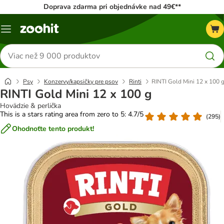
Doprava zdarma pri objednávke nad 49€**
Kategórie
Hľadať
produkty
Psy
Konzervy/kapsičky pre psov
Rinti
RINTI Gold Mini 12 x 100 
RINTI Gold Mini 12 x 100 g
Hovädzie & perlička
This is a stars rating area from zero to 5: 4.7/5
(
295
)
Ohodnoťte tento produkt!