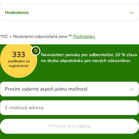
Hodnotenia
*OC = Nezáväzne odporúčaná cena **
Podmienky.
333
Newsletter: ponuky pre odberateľov; 10 % zľava
na druhú objednávku pre nových zákazníkov
zooBodov za
registráciu!
Prosím vyberte aspoň jednu možnosť
Prihlásiť sa k odberu