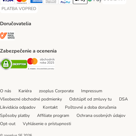
DOBIERKA Paym
Visa Payment Method
Mastercard Payment Method
American Express Payment Method
Diners Club Payment Method
PayPal Payment Method
Apple Pay Payment Method
Google Pay Payment Me
PLATBA VOPRED
PLATBA VOPRED Payment Method
Doručovatelia
SLOVAK PARCEL SERVICE Shipping Method
Zabezpečenie a ocenenia
Security
Security
O nás
Kariéra
zooplus Corporate
Impressum
Všeobecné obchodné podmienky
Odstúpiť od zmluvy tu
DSA
Likvidácia odpadov
Kontakt
Poštovné a doba doručenia
Spôsoby platby
Affiliate program
Ochrana osobných údajov
Opt-out
Vyhlásenie o prístupnosti
© zooplus SE
2026