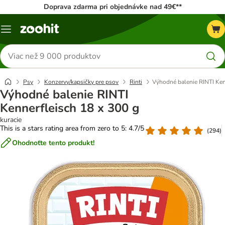
Doprava zdarma pri objednávke nad 49€**
Kategórie
Hľadať
produkty
Psy
Konzervy/kapsičky pre psov
Rinti
Výhodné balenie RINTI Ken
Výhodné balenie RINTI
Kennerfleisch 18 x 300 g
kuracie
This is a stars rating area from zero to 5: 4.7/5
(
294
)
Ohodnoťte tento produkt!