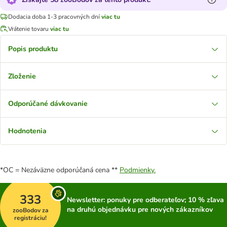
Dodacia doba 1-3 pracovných dní
viac tu
Vrátenie tovaru
viac tu
Popis produktu
Zloženie
Odporúčané dávkovanie
Hodnotenia
*OC = Nezáväzne odporúčaná cena **
Podmienky.
333
Newsletter: ponuky pre odberateľov; 10 % zľava
na druhú objednávku pre nových zákazníkov
zooBodov za
registráciu!