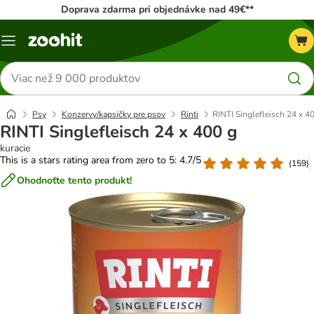
Doprava zdarma pri objednávke nad 49€**
Kategórie
Hľadať
produkty
Psy
Konzervy/kapsičky pre psov
Rinti
RINTI Singlefleisch 24 x 4
RINTI Singlefleisch 24 x 400 g
kuracie
This is a stars rating area from zero to 5: 4.7/5
(
159
)
Ohodnoťte tento produkt!