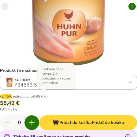
Celková cena
Produkt (5 možností)
rovnakých
položiek pri kúpe
kuracie
jednotlivo
734563.5
-2.45%
jednotlivo
59,96 €
58,49 €
6,09 € / kg
Pridať do košíka
Pridať do košíka
Získajte 58 zooBodov za tento produkt.