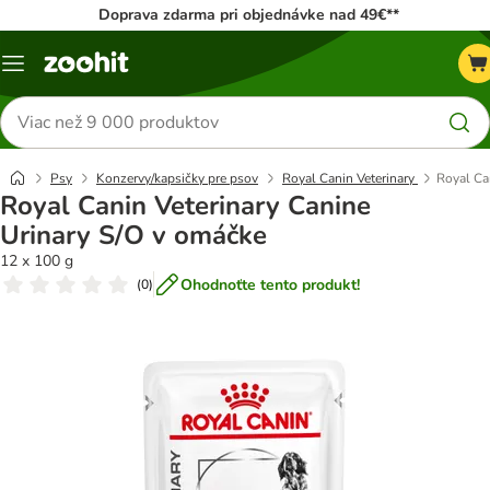
Doprava zdarma pri objednávke nad 49€**
Kategórie
Hľadať
produkty
Psy
Konzervy/kapsičky pre psov
Royal Canin Veterinary
Royal Ca
Royal Canin Veterinary Canine
Urinary S/O v omáčke
12 x 100 g
Ohodnoťte tento produkt!
(
0
)