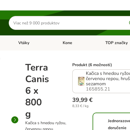
Hľadať
produkty
Vtáky
Kone
TOP značky
Otvoriť menu: Malé zvieratá
Otvoriť menu: Vtáky
Otvoriť menu: 
g
Terra
Produkt (6 možností)
Kačica s hnedou ryžo
Canis
červenou repou, hru
sezamom
6 x
165855.21
800
39,99 €
8,33 € / kg
g
Jednorazov
Kačica s hnedou ryžou,
doručenie
červenou repou,