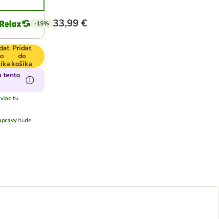
33,99 €
-15%
dať
Pridať
o
do
íka
košíka
a tento
viac tu
opravy
bude