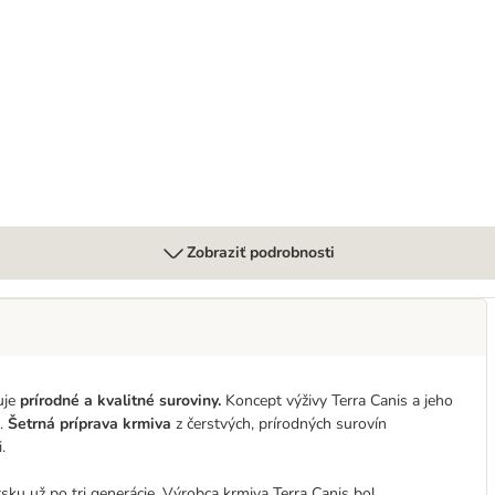
Zobraziť podrobnosti
uje
prírodné a kvalitné suroviny.
Koncept výživy Terra Canis a jeho
a.
Šetrná príprava krmiva
z čerstvých, prírodných surovín
.
u už po tri generácie. Výrobca krmiva Terra Canis bol