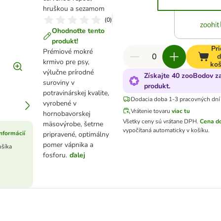
hruškou a sezamom
(
0
)
Ohodnoťte tento
produkt!
Pri
Prémiové mokré
d
krmivo pre psy,
koš
výlučne prírodné
Získajte 40 zooBodov z
suroviny v
produkt.
potravinárskej kvalite,
Dodacia doba 1-3 pracovných dní
vyrobené v
Vrátenie tovaru
viac tu
hornobavorskej
Všetky ceny sú vrátane DPH
.
Cena d
mäsovýrobe, šetrne
vypočítaná automaticky v košíku.
informácií
pripravené, optimálny
pomer vápnika a
ošíka
fosforu.
ďalej