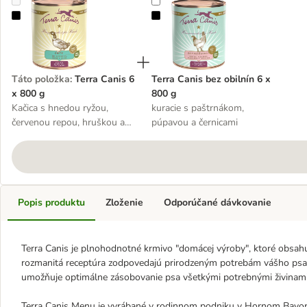
Terra Canis 6 x 800 g
Terra Canis bez obilnín 6 x 800 g
Táto položka
:
Terra Canis 6
Terra Canis bez obilnín 6 x
x 800 g
800 g
Kačica s hnedou ryžou,
kuracie s paštrnákom,
červenou repou, hruškou a
púpavou a černicami
sezamom
Popis produktu
Zloženie
Odporúčané dávkovanie
Terra Canis je plnohodnotné krmivo "domácej výroby", ktoré obsah
rozmanitá receptúra zodpovedajú prirodzeným potrebám vášho ps
umožňuje optimálne zásobovanie psa všetkými potrebnými živinami
Terra Canis Menu je vyrábané v rodinnom podniku v Hornom Bavorsk