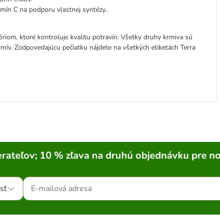
mín C na podporu vlastnej syntézy..
riom, ktoré kontroluje kvalitu potravín. Všetky druhy krmiva sú
krmív. Zodpovedajúcu pečiatku nájdete na všetkých etiketách Terra
rateľov; 10 % zľava na druhú objednávku pre n
sť