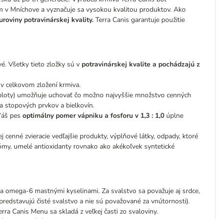
 v Mníchove a vyznačuje sa vysokou kvalitou produktov. Ako
uroviny potravinárskej kvality.
Terra Canis garantuje použitie
vé. Všetky tieto zložky sú v
potravinárskej kvalite a pochádzajú z
 v celkovom zložení krmiva.
teploty) umožňuje uchovať čo možno najvyššie množstvo cenných
a stopových prvkov a bielkovín.
 Váš pes
optimálny pomer vápniku a fosforu v 1,3 : 1,0
úplne
 cenné zvieracie vedľajšie produkty, výplňové látky, odpady, ktoré
arómy, umelé antioxidanty rovnako ako akékoľvek syntetické
 a omega-6 mastnými kyselinami. Za svalstvo sa považuje aj srdce,
 predstavujú čisté svalstvo a nie sú považované za vnútornosti).
ra Canis Menu sa skladá z veľkej časti zo svaloviny.