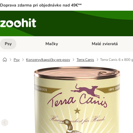
Doprava zdarma pri objednávke nad 49€**
Psy
Mačky
Malé zvieratá
Otvoriť menu: Psy
Otvoriť menu: Mačky
Psy
Konzervy/kapsičky pre psov
Terra Canis
Terra Canis 6 x 800 