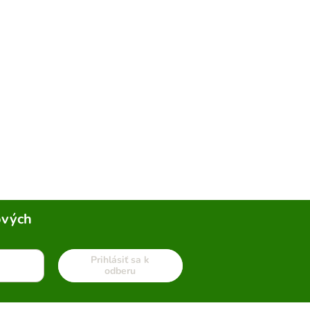
ových
Prihlásiť sa k
odberu