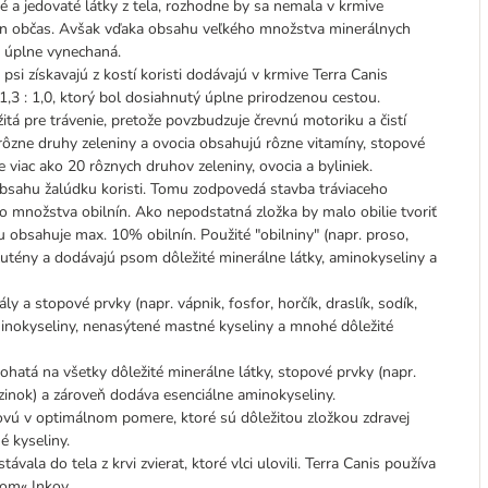
a jedovaté látky z tela, rozhodne by sa nemala v krmive
n občas. Avšak vďaka obsahu veľkého množstva minerálnych
a úplne vynechaná.
 psi získavajú z kostí koristi dodávajú v krmive Terra Canis
,3 : 1,0, ktorý bol dosiahnutý úplne prirodzenou cestou.
itá pre trávenie, pretože povzbudzuje črevnú motoriku a čistí
rôzne druhy zeleniny a ovocia obsahujú rôzne vitamíny, stopové
 viac ako 20 rôznych druhov zeleniny, ovocia a byliniek.
obsahu žalúdku koristi. Tomu zodpovedá stavba tráviaceho
o množstva obilnín. Ako nepodstatná zložka by malo obilie tvoriť
 obsahuje max. 10% obilnín. Použité "obilniny" (napr. proso,
utény a dodávajú psom dôležité minerálne látky, aminokyseliny a
y a stopové prvky (napr. vápnik, fosfor, horčík, draslík, sodík,
aminokyseliny, nenasýtené mastné kyseliny a mnohé dôležité
bohatá na všetky dôležité minerálne látky, stopové prvky (napr.
, zinok) a zároveň dodáva esenciálne aminokyseliny.
novú v optimálnom pomere, ktoré sú dôležitou zložkou zdravej
é kyseliny.
vala do tela z krvi zvierat, ktoré vlci ulovili. Terra Canis používa
tom« Inkov.