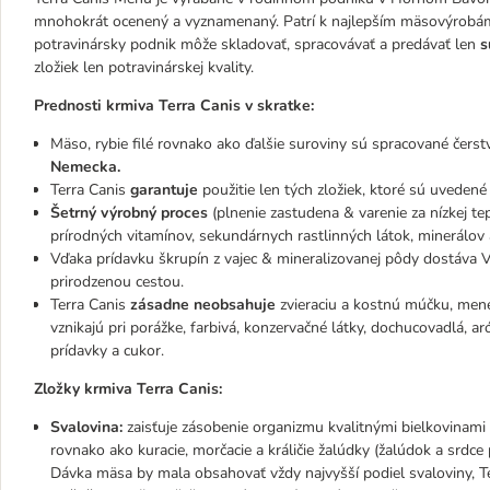
mnohokrát ocenený a vyznamenaný. Patrí k najlepším mäsovýrobám
potravinársky podnik môže skladovať, spracovávať a predávať len
s
zložiek len potravinárskej kvality.
Prednosti krmiva Terra Canis v skratke:
Mäso, rybie filé rovnako ako ďalšie suroviny sú spracované čerst
Nemecka.
Terra Canis
garantuje
použitie len tých zložiek, ktoré sú uvedené
Šetrný výrobný proces
(plnenie zastudena & varenie za nízkej 
prírodných vitamínov, sekundárnych rastlinných látok, minerálov 
Vďaka prídavku škrupín z vajec & mineralizovanej pôdy dostáva
prirodzenou cestou.
Terra Canis
zásadne neobsahuje
zvieraciu a kostnú múčku, menej
vznikajú pri porážke, farbivá, konzervačné látky, dochucovadlá, 
prídavky a cukor.
Zložky krmiva Terra Canis:
Svalovina:
zaisťuje zásobenie organizmu kvalitnými bielkovinami
rovnako ako kuracie, morčacie a králičie žalúdky (žalúdok a srdce
Dávka mäsa by mala obsahovať vždy najvyšší podiel svaloviny, Ter