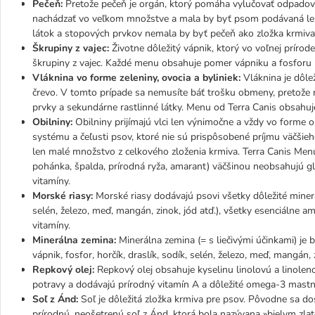
Pečeň:
Pretože pečeň je orgán, ktorý pomáha vylučovať odpadové 
nachádzať vo veľkom množstve a mala by byť psom podávaná le
látok a stopových prvkov nemala by byť pečeň ako zložka krmiv
Škrupiny z vajec:
Životne dôležitý vápnik, ktorý vo voľnej prírode
škrupiny z vajec. Každé menu obsahuje pomer vápniku a fosforu 1
Vláknina vo forme zeleniny, ovocia a byliniek:
Vláknina je dôlež
črevo. V tomto prípade sa nemusíte báť trošku obmeny, pretože 
prvky a sekundárne rastlinné látky. Menu od Terra Canis obsahuje
Obilniny:
Obilniny prijímajú vlci len výnimočne a vždy vo forme 
systému a čeľusti psov, ktoré nie sú prispôsobené príjmu väčšieh
len malé množstvo z celkového zloženia krmiva. Terra Canis Menu
pohánka, špalda, prírodná ryža, amarant) väčšinou neobsahujú gl
vitamíny.
Morské riasy:
Morské riasy dodávajú psovi všetky dôležité minerál
selén, železo, meď, mangán, zinok, jód atď.), všetky esenciálne 
vitamíny.
Minerálna zemina:
Minerálna zemina (= s liečivými účinkami) je 
vápnik, fosfor, horčík, draslík, sodík, selén, železo, meď, mangán
Repkový olej:
Repkový olej obsahuje kyselinu linolovú a linole
potravy a dodávajú prírodný vitamín A a dôležité omega-3 mastn
Soľ z Ánd:
Soľ je dôležitá zložka krmiva pre psov. Pôvodne sa dostá
prírodnú, neošetrenú soľ z Ánd, ktorá bola nazývana »bielym zla