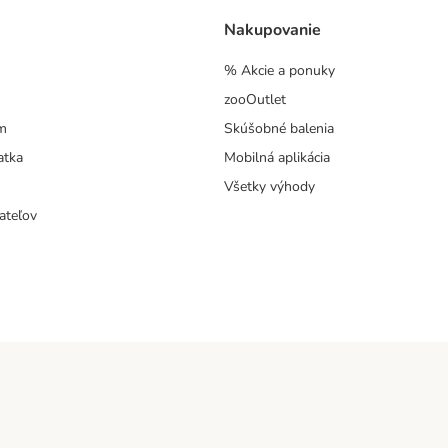
Nakupovanie
% Akcie a ponuky
zooOutlet
m
Skúšobné balenia
atka
Mobilná aplikácia
Všetky výhody
ateľov