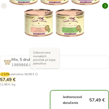
Celková cena
rovnakých
Mix, 5 druhov
položiek pri kúpe
jednotlivo
1989866.0
-2.53%
jednotlivo
58,98 €
57,49 €
11,98 € / kg
Jednorazové
57,49 €
doručenie