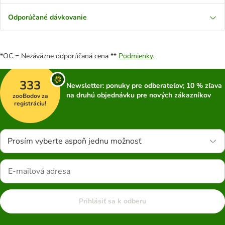
Odporúčané dávkovanie
*OC = Nezáväzne odporúčaná cena **
Podmienky.
333
Newsletter: ponuky pre odberateľov; 10 % zľava
na druhú objednávku pre nových zákazníkov
zooBodov za
registráciu!
Prosím vyberte aspoň jednu možnosť
Prihlásiť sa k odberu