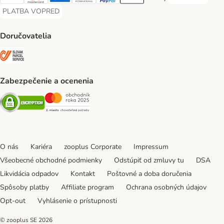
Visa Payment Method
Mastercard Payment Method
American Express Payment Method
Diners Club Payment Method
PayPal Payment Method
Apple Pay Payment Method
Google Pay Payment Me
PLATBA VOPRED
PLATBA VOPRED Payment Method
Doručovatelia
SLOVAK PARCEL SERVICE Shipping Method
Zabezpečenie a ocenenia
Security
Security
O nás
Kariéra
zooplus Corporate
Impressum
Všeobecné obchodné podmienky
Odstúpiť od zmluvy tu
DSA
Likvidácia odpadov
Kontakt
Poštovné a doba doručenia
Spôsoby platby
Affiliate program
Ochrana osobných údajov
Opt-out
Vyhlásenie o prístupnosti
© zooplus SE
2026