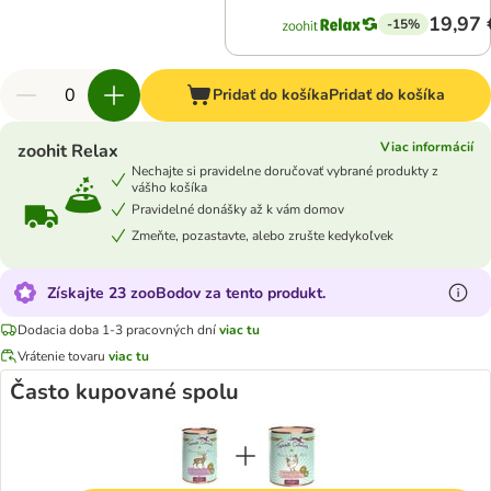
19,97 
-15%
Pridať do košíka
Pridať do košíka
Viac informácií
zoohit Relax
Nechajte si pravidelne doručovať vybrané produkty z
vášho košíka
Pravidelné donášky až k vám domov
Zmeňte, pozastavte, alebo zrušte kedykoľvek
Získajte 23 zooBodov za tento produkt.
Dodacia doba 1-3 pracovných dní
viac tu
Vrátenie tovaru
viac tu
Často kupované spolu