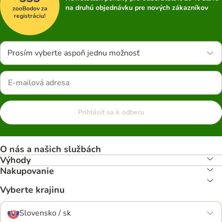
na druhú objednávku pre nových zákazníkov
zooBodov za
registráciu!
Prosím vyberte aspoň jednu možnosť
Prihlásiť sa k odberu
O nás a našich službách
Výhody
Nakupovanie
Vyberte krajinu
Slovensko / sk