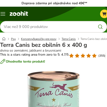
Doprava zdarma pri objednávke nad 49€**
Kategórie
Hľadať
produkty
Psy
Konzervy/kapsičky pre psov
Terra Canis
Terra Canis bez obil
Terra Canis bez obilnín 6 x 400 g
divina so zemiakmi, jablkami a brusnicami
This is a stars rating area from zero to 5: 4.7/5
(
355
)
Ohodnoťte tento produkt!