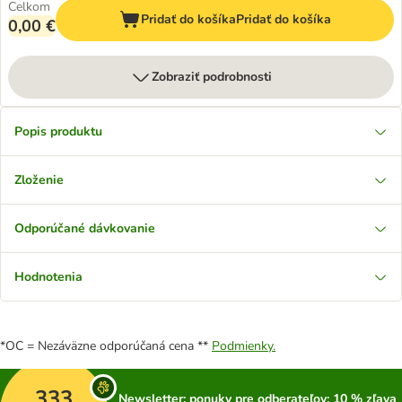
Celkom
Pridať do košíka
Pridať do košíka
0,00 €
Zobraziť podrobnosti
Popis produktu
Zloženie
Odporúčané dávkovanie
Hodnotenia
*OC = Nezáväzne odporúčaná cena **
Podmienky.
333
Newsletter: ponuky pre odberateľov; 10 % zľava