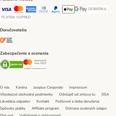
DOBIERKA
DOBIERKA Paym
Visa Payment Method
Mastercard Payment Method
American Express Payment Method
Diners Club Payment Method
PayPal Payment Method
Apple Pay Payment Method
Google Pay Payment Me
PLATBA VOPRED
PLATBA VOPRED Payment Method
Doručovatelia
SLOVAK PARCEL SERVICE Shipping Method
Zabezpečenie a ocenenia
Security
Security
O nás
Kariéra
zooplus Corporate
Impressum
Všeobecné obchodné podmienky
Odstúpiť od zmluvy tu
DSA
Likvidácia odpadov
Kontakt
Poštovné a doba doručenia
Spôsoby platby
Affiliate program
Ochrana osobných údajov
Opt-out
Vyhlásenie o prístupnosti