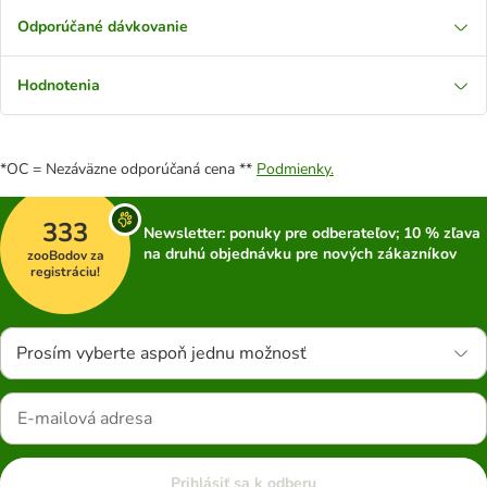
Odporúčané dávkovanie
Hodnotenia
*OC = Nezáväzne odporúčaná cena **
Podmienky.
333
Newsletter: ponuky pre odberateľov; 10 % zľava
na druhú objednávku pre nových zákazníkov
zooBodov za
registráciu!
Prosím vyberte aspoň jednu možnosť
Prihlásiť sa k odberu