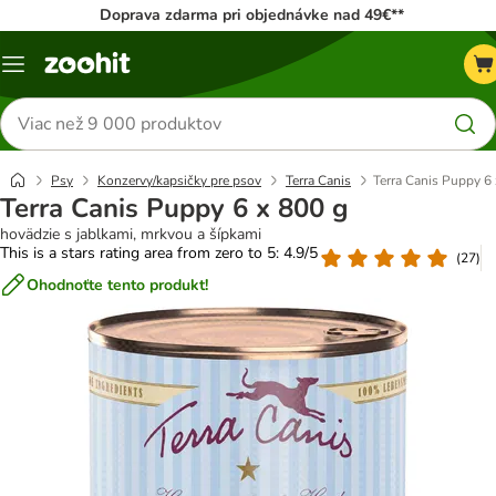
Doprava zdarma pri objednávke nad 49€**
Kategórie
Hľadať
produkty
Psy
Konzervy/kapsičky pre psov
Terra Canis
Terra Canis Puppy 6
Terra Canis Puppy 6 x 800 g
hovädzie s jablkami, mrkvou a šípkami
This is a stars rating area from zero to 5: 4.9/5
(
27
)
Ohodnoťte tento produkt!