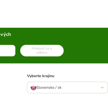
ových
Prihlásiť sa k
odberu
Vyberte krajinu
Slovensko / sk