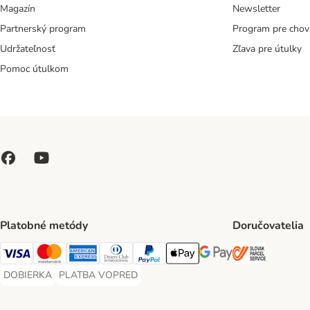
Magazín
Newsletter
Partnerský program
Program pre chov
Udržateľnosť
Zľava pre útulky
Pomoc útulkom
Platobné metódy
Doručovatelia
SLOVAK P
Visa Payment Method
Mastercard Payment Method
American Express Payment Method
Diners Club Payment Method
PayPal Payment Method
Apple Pay Payment Method
Google Pay Payment Me
DOBIERKA
PLATBA VOPRED
DOBIERKA Payment Method
PLATBA VOPRED Payment Method