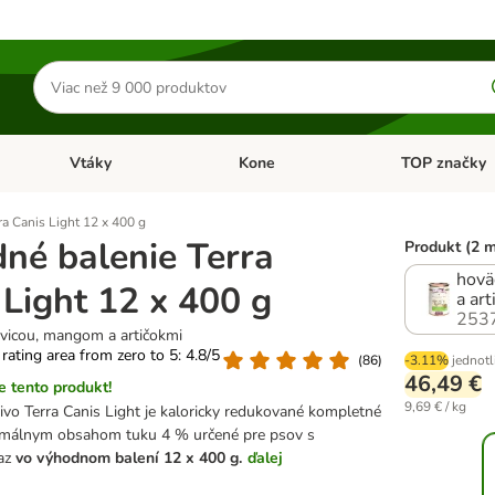
Hľadať
produkty
Vtáky
Kone
TOP značky
Otvoriť menu: Malé zvieratá
Otvoriť menu: Vtáky
Otvoriť menu: 
a Canis Light 12 x 400 g
né balenie Terra
Produkt (2 
hovä
 Light 12 x 400 g
a ar
253
kvicou, mangom a artičokmi
 rating area from zero to 5: 4.8/5
(
86
)
-3.11%
jednotl
46,49 €
 tento produkt!
9,69 € / kg
ivo Terra Canis Light je kaloricky redukované kompletné
imálnym obsahom tuku 4 % určené pre psov s
raz
vo výhodnom balení 12 x 400 g.
ďalej