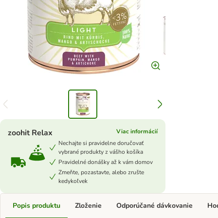
zoohit Relax
Viac informácií
Nechajte si pravidelne doručovať
vybrané produkty z vášho košíka
Pravidelné donášky až k vám domov
Zmeňte, pozastavte, alebo zrušte
kedykoľvek
Popis produktu
Zloženie
Odporúčané dávkovanie
Ho