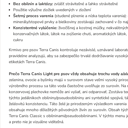
Bez obilnín a laktózy:
zvlášť stráviteľné a ľahko stráviteľné
Použitie výlučne zložiek uvedených v zložení
Šetrný proces varenia
(studené plnenie a nízka teplota varenia):
minerály/stopové prvky a bielkoviny zostávajú zachované v čo na
Konzistentné vylúčenie:
živočíšnej a kostnej múčky, nekvalitných 
konzervačných látok, látok na zvýšenie chuti, aromatických látok,
cukru
Krmivo pre psov Terra Canis kontroluje nezávislé, uznávané laborat
pravidelne analyzujú, aby sa zabezpečilo trvalé dodržiavanie vysoký
etiketách Terra Canis.
Prečo Terra Canis Light pre psov vždy obsahuje trochu vody a/a
zelenina, ovocie a bylinky majú v surovom stave veľmi vysoký prir
výrobného procesu sa táto voda čiastočne uvoľňuje zo surovín. Na ro
konzervovej plechovke nemôže ani vyliať, ani odparovať. Zostáva te
týchto jedálnikoch obilniny/pseudoobilniny ani syntetické spojivá,
želéovitú konzistenciu. Táto želé je prirodzeným výsledkom vareni
obsahuje mnoho dôležitých pôvodných živín zo surovín. Obsah týc
Terra Canis Classic s obilninami/pseudoobilninami. V týchto menu 
a preto nie je vizuálne viditeľná.