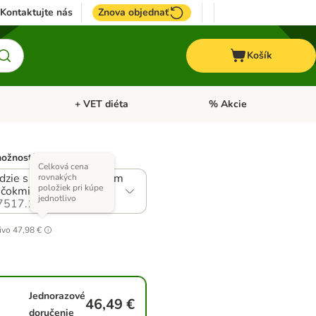
Kontaktujte nás
Znova objednať
Košík
+ VET diéta
% Akcie
Kone
Otvoriť menu: TOP značky
Otvoriť menu: + VET diéta
možností)
Celková cena
dzie s tekvicou, mangom
rovnakých
položiek pri kúpe
tičokmi
jednotlivo
7517.1
ivo
47,98 €
Jednorazové
46,49 €
doručenie