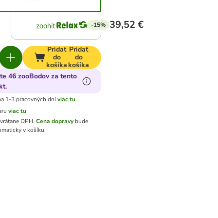
39,52 €
-15%
Pridať
Pridať
do
do
košíka
košíka
jte 46 zooBodov za tento
kt.
a 1-3 pracovných dní
viac tu
aru
viac tu
 vrátane DPH
.
Cena dopravy
bude
omaticky v košíku.