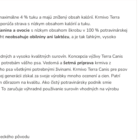
aximálne 4 % tuku a majú znížený obsah kalórií. Krmivo Terra
dporúča strava s nízkym obsahom kalórií a tuku.
lenina a ovocie
s nízkym obsahom škrobu v 100 % potravinárskej
ght
neobsahuje obilniny ani laktózu
, a je tak ľahkým, vysoko
dných a vysoko kvalitných surovín. Koncepcia výživy Terra Canis
ým potrebám vášho psa. Vedomá a
šetrná príprava
krmiva z
ho psa všetkými potrebnými živinami. Krmivo Terra Canis pre psov
 generácii získal za svoje výrobky mnoho ocenení a cien. Patrí
 dôrazom na kvalitu. Ako čistý potravinársky podnik smie
te. To zaručuje výhradné používanie surovín vhodných na výrobu
emeckého pôvodu