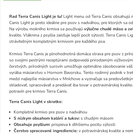
Rad Terra Canis Light je tu!
Light menu od Terra Canis obsahujú m
Canis Light je preto ideálne pre psov s nadváhou, pre ktorých sa o
Na výrobu mokrého krmiva sa používajú
výlučne chudé mäso a ze
kvalite. Vláknina z psyllia zaisťuje lepší pocit sýtosti. Terra Canis Li
stráviteľným kompletným krmivom pre každého psa.
Krmivo Terra Canis je plnohodnotná domáca strava pre psov z príro
so svojimi pestrými receptúrami zodpovedá prirodzeným výživov
čerstvých, prírodných surovín umožňuje optimálne zásobovanie váš
vyrába mäsiarstvo v Hornom Bavorsku. Tento rodinný podnik v tretej
medzi najlepšie mäsiarstva v Mníchove a vyznačuje sa predovšetkým
skladovať, spracovávať a predávať iba tovar v potravinárskej kvali
potravín pre krmivo Terra Canis.
Terra Canis Light v skratke:
Kompletné krmivo pre psov s nadváhou
S nízkym obsahom kalórií a tukov:
s chudým mäsom
Obsahuje psyllium:
prispieva k dlhšiemu pocitu sýtosti
Čerstvo spracované ingrediencie:
v potravinárskej kvalite a n