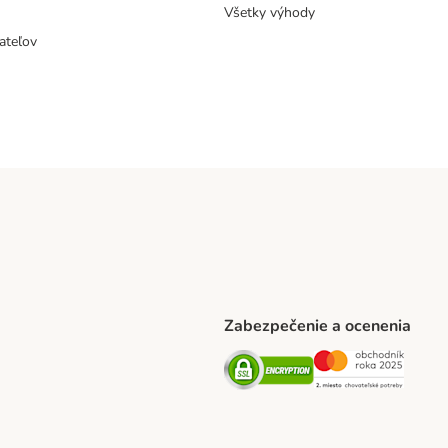
Všetky výhody
ateľov
Zabezpečenie a ocenenia
ARCEL SERVICE Shipping Method
Security
Securit
thod