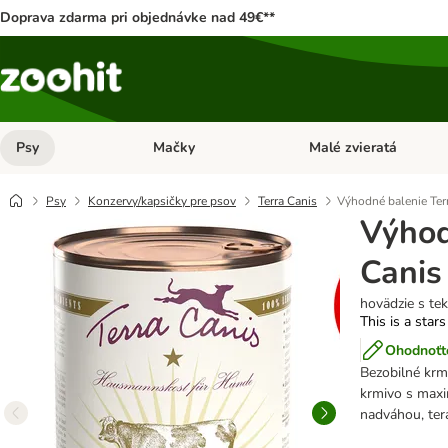
Doprava zdarma pri objednávke nad 49€**
Psy
Mačky
Malé zvieratá
Otvoriť menu: Psy
Otvoriť menu: Mačky
Psy
Konzervy/kapsičky pre psov
Terra Canis
Výhodné balenie Terr
Výhod
Canis
hovädzie s te
This is a stars
Ohodnoťte
Bezobilné krm
krmivo s max
nadváhou, te