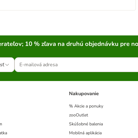
rateľov; 10 % zľava na druhú objednávku pre n
sť
Nakupovanie
% Akcie a ponuky
zooOutlet
m
Skúšobné balenia
atka
Mobilná aplikácia