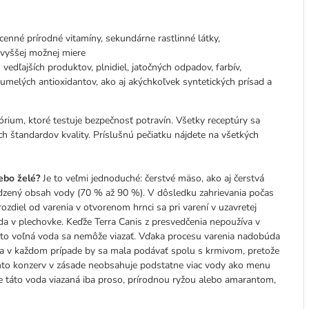
 cenné prírodné vitamíny, sekundárne rastlinné látky,
jvyššej možnej miere
vedľajších produktov, plnidiel, jatočných odpadov, farbív,
 umelých antioxidantov, ako aj akýchkoľvek syntetických prísad a
órium, ktoré testuje bezpečnosť potravín. Všetky receptúry sa
ch štandardov kvality. Príslušnú pečiatku nájdete na všetkých
lebo želé?
Je to veľmi jednoduché: čerstvé mäso, ako aj čerstvá
odzený obsah vody (70 % až 90 %). V dôsledku zahrievania počas
zdiel od varenia v otvorenom hrnci sa pri varení v uzavretej
da v plechovke. Keďže Terra Canis z presvedčenia nepoužíva v
 táto voľná voda sa nemôže viazať. Vďaka procesu varenia nadobúda
a a v každom prípade by sa mala podávať spolu s krmivom, pretože
hto konzerv v zásade neobsahuje podstatne viac vody ako menu
je táto voda viazaná iba proso, prírodnou ryžou alebo amarantom,