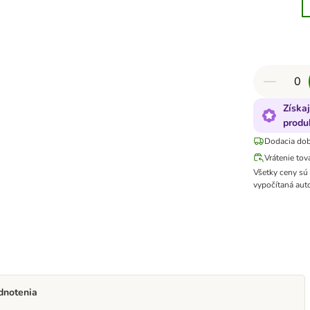
Získa
produ
Dodacia dob
Vrátenie tov
Všetky ceny sú
vypočítaná aut
dnotenia