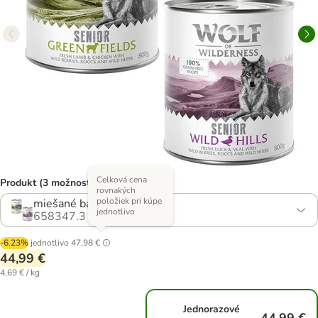
Celková cena
Produkt (3 možností)
rovnakých
položiek pri kúpe
miešané balenie
jednotlivo
658347.3
-6.23%
jednotlivo
47,98 €
44,99 €
4,69 € / kg
Jednorazové