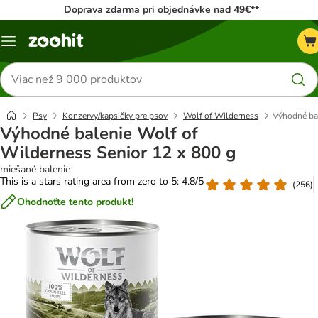
Doprava zdarma pri objednávke nad 49€**
Kategórie
Hľadať
produkty
Psy
Konzervy/kapsičky pre psov
Wolf of Wilderness
Výhodné bal
Výhodné balenie Wolf of
Wilderness Senior 12 x 800 g
miešané balenie
This is a stars rating area from zero to 5: 4.8/5
(
256
)
Ohodnoťte tento produkt!