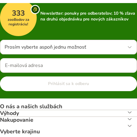
333
Newsletter: ponuky pre odberateľov; 10 % zľava
na druhú objednávku pre nových zákazníkov
zooBodov za
registráciu!
Prosím vyberte aspoň jednu možnosť
Prihlásiť sa k odberu
O nás a našich službách
Výhody
Nakupovanie
Vyberte krajinu