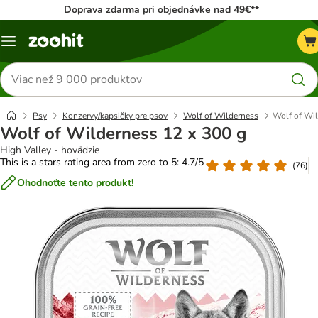
Doprava zdarma pri objednávke nad 49€**
Kategórie
Hľadať
produkty
Psy
Konzervy/kapsičky pre psov
Wolf of Wilderness
Wolf of Wil
Wolf of Wilderness 12 x 300 g
High Valley - hovädzie
This is a stars rating area from zero to 5: 4.7/5
(
76
)
Ohodnoťte tento produkt!