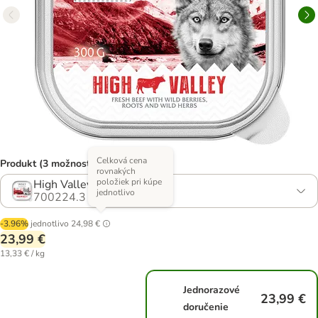
Celková cena
Produkt (3 možností)
rovnakých
položiek pri kúpe
High Valley - hovädzie
jednotlivo
700224.3
-3.96%
jednotlivo
24,98 €
23,99 €
13,33 € / kg
Jednorazové
23,99 €
doručenie