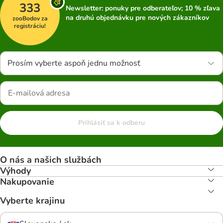
333
Newsletter: ponuky pre odberateľov; 10 % zľava
na druhú objednávku pre nových zákazníkov
zooBodov za
registráciu!
Prosím vyberte aspoň jednu možnosť
Prihlásiť sa k odberu
O nás a našich službách
Výhody
Nakupovanie
Vyberte krajinu