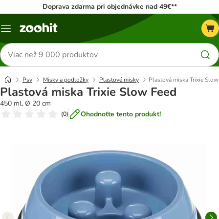
Doprava zdarma pri objednávke nad 49€**
Kategórie
Hľadať
produkty
Psy
Misky a podložky
Plastové misky
Plastová miska Trixie Slo
Plastová miska Trixie Slow Feed
450 ml, Ø 20 cm
Ohodnoťte tento produkt!
(
0
)