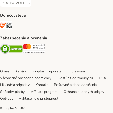
PLATBA VOPRED
PLATBA VOPRED Payment Method
Doručovatelia
SLOVAK PARCEL SERVICE Shipping Method
Zabezpečenie a ocenenia
Security
Security
O nás
Kariéra
zooplus Corporate
Impressum
Všeobecné obchodné podmienky
Odstúpiť od zmluvy tu
DSA
Likvidácia odpadov
Kontakt
Poštovné a doba doručenia
Spôsoby platby
Affiliate program
Ochrana osobných údajov
Opt-out
Vyhlásenie o prístupnosti
© zooplus SE
2026