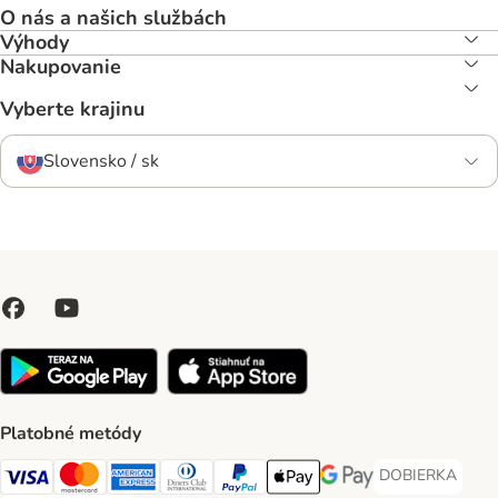
O nás a našich službách
Výhody
Nakupovanie
Vyberte krajinu
Slovensko / sk
Platobné metódy
DOBIERKA
DOBIERKA Paym
Visa Payment Method
Mastercard Payment Method
American Express Payment Method
Diners Club Payment Method
PayPal Payment Method
Apple Pay Payment Method
Google Pay Payment Me