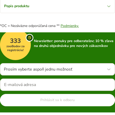
Popis produktu
*OC = Nezáväzne odporúčaná cena **
Podmienky.
333
Newsletter: ponuky pre odberateľov; 10 % zľava
na druhú objednávku pre nových zákazníkov
zooBodov za
registráciu!
Prosím vyberte aspoň jednu možnosť
Prihlásiť sa k odberu