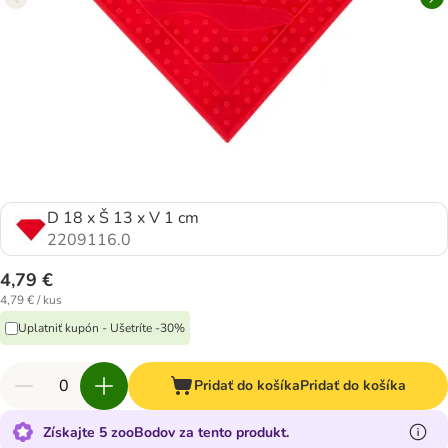
D 18 x Š 13 x V 1 cm
2209116.0
4,79 €
4,79 € / kus
Uplatniť kupón - Ušetríte -30%
Pridať do košíka
Pridať do košíka
Získajte 5 zooBodov za tento produkt.