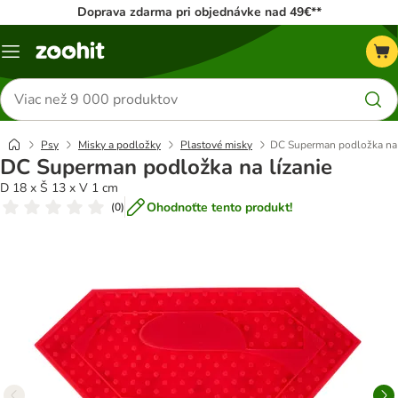
Doprava zdarma pri objednávke nad 49€**
Kategórie
Hľadať
produkty
Psy
Misky a podložky
Plastové misky
DC Superman podložka na 
DC Superman podložka na lízanie
D 18 x Š 13 x V 1 cm
Ohodnoťte tento produkt!
(
0
)