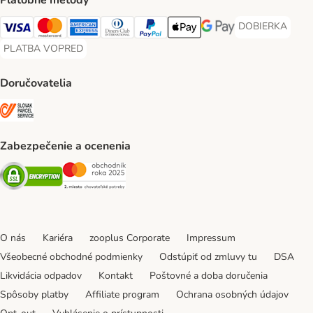
Platobné metódy
DOBIERKA
DOBIERKA Paym
Visa Payment Method
Mastercard Payment Method
American Express Payment Method
Diners Club Payment Method
PayPal Payment Method
Apple Pay Payment Method
Google Pay Payment Me
PLATBA VOPRED
PLATBA VOPRED Payment Method
Doručovatelia
SLOVAK PARCEL SERVICE Shipping Method
Zabezpečenie a ocenenia
Security
Security
O nás
Kariéra
zooplus Corporate
Impressum
Všeobecné obchodné podmienky
Odstúpiť od zmluvy tu
DSA
Likvidácia odpadov
Kontakt
Poštovné a doba doručenia
Spôsoby platby
Affiliate program
Ochrana osobných údajov