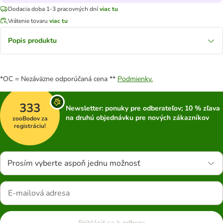
Dodacia doba 1-3 pracovných dní
viac tu
Vrátenie tovaru
viac tu
Popis produktu
*OC = Nezáväzne odporúčaná cena **
Podmienky.
333
Newsletter: ponuky pre odberateľov; 10 % zľava
na druhú objednávku pre nových zákazníkov
zooBodov za
registráciu!
Prosím vyberte aspoň jednu možnosť
Prihlásiť sa k odberu