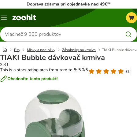
Doprava zdarma pri objednávke nad 49€**
Kategórie
Hľadať
produkty
Psy
Misky a podložky
Zásobníky na krmivo
TIAKI Bubble dávkov
TIAKI Bubble dávkovač krmiva
3,8 l
This is a stars rating area from zero to 5: 5.0/5
(
1
)
Ohodnoťte tento produkt!