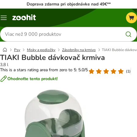
Doprava zdarma pri objednávke nad 49€**
Kategórie
Hľadať
produkty
Psy
Misky a podložky
Zásobníky na krmivo
TIAKI Bubble dávkov
TIAKI Bubble dávkovač krmiva
3,8 l
This is a stars rating area from zero to 5: 5.0/5
(
1
)
Ohodnoťte tento produkt!