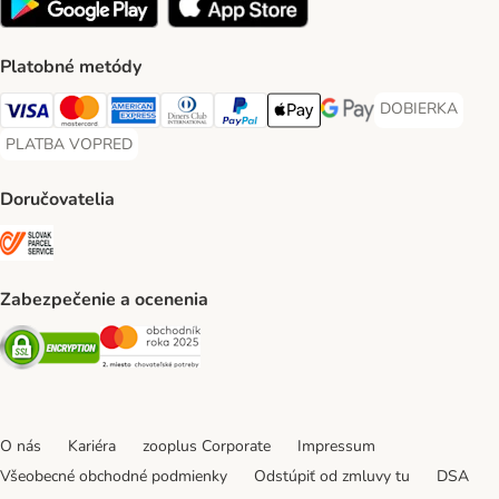
Platobné metódy
DOBIERKA
DOBIERKA Paym
Visa Payment Method
Mastercard Payment Method
American Express Payment Method
Diners Club Payment Method
PayPal Payment Method
Apple Pay Payment Method
Google Pay Payment Me
PLATBA VOPRED
PLATBA VOPRED Payment Method
Doručovatelia
SLOVAK PARCEL SERVICE Shipping Method
Zabezpečenie a ocenenia
Security
Security
O nás
Kariéra
zooplus Corporate
Impressum
Všeobecné obchodné podmienky
Odstúpiť od zmluvy tu
DSA