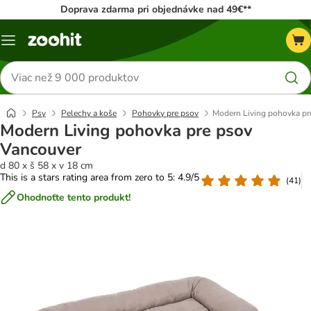
Doprava zdarma pri objednávke nad 49€**
Kategórie
Hľadať
produkty
Psy
Pelechy a koše
Pohovky pre psov
Modern Living pohovka pr
Modern Living pohovka pre psov
Vancouver
d 80 x š 58 x v 18 cm
This is a stars rating area from zero to 5: 4.9/5
(
41
)
Ohodnoťte tento produkt!