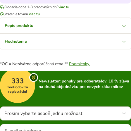
Dodacia doba 1-3 pracovných dní
viac tu
Vrátenie tovaru
viac tu
Popis produktu
Hodnotenia
*OC = Nezáväzne odporúčaná cena **
Podmienky.
333
Newsletter: ponuky pre odberateľov; 10 % zľava
na druhú objednávku pre nových zákazníkov
zooBodov za
registráciu!
Prosím vyberte aspoň jednu možnosť