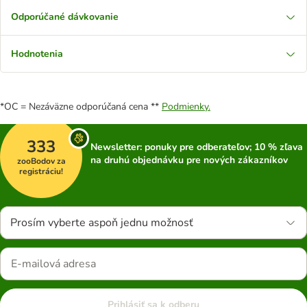
Odporúčané dávkovanie
Hodnotenia
*OC = Nezáväzne odporúčaná cena **
Podmienky.
333
Newsletter: ponuky pre odberateľov; 10 % zľava
na druhú objednávku pre nových zákazníkov
zooBodov za
registráciu!
Prosím vyberte aspoň jednu možnosť
Prihlásiť sa k odberu