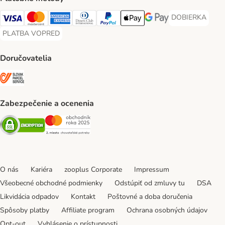
DOBIERKA
DOBIERKA Paym
Visa Payment Method
Mastercard Payment Method
American Express Payment Method
Diners Club Payment Method
PayPal Payment Method
Apple Pay Payment Method
Google Pay Payment Me
PLATBA VOPRED
PLATBA VOPRED Payment Method
Doručovatelia
SLOVAK PARCEL SERVICE Shipping Method
Zabezpečenie a ocenenia
Security
Security
O nás
Kariéra
zooplus Corporate
Impressum
Všeobecné obchodné podmienky
Odstúpiť od zmluvy tu
DSA
Likvidácia odpadov
Kontakt
Poštovné a doba doručenia
Spôsoby platby
Affiliate program
Ochrana osobných údajov
Opt-out
Vyhlásenie o prístupnosti