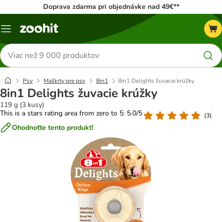
Doprava zdarma pri objednávke nad 49€**
Kategórie
Hľadať
produkty
Psy
Maškrty pre psy
8in1
8in1 Delights žuvacie krúžky
8in1 Delights žuvacie krúžky
119 g (3 kusy)
This is a stars rating area from zero to 5: 5.0/5
(
3
)
Ohodnoťte tento produkt!