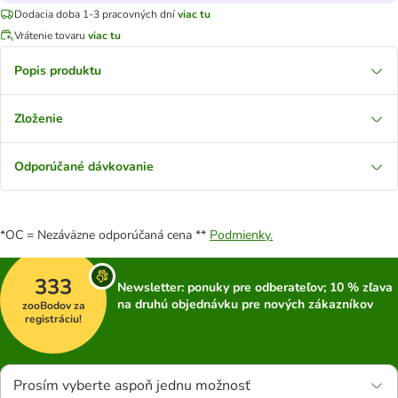
Dodacia doba 1-3 pracovných dní
viac tu
Vrátenie tovaru
viac tu
Popis produktu
Zloženie
Odporúčané dávkovanie
*OC = Nezáväzne odporúčaná cena **
Podmienky.
333
Newsletter: ponuky pre odberateľov; 10 % zľava
na druhú objednávku pre nových zákazníkov
zooBodov za
registráciu!
Prosím vyberte aspoň jednu možnosť